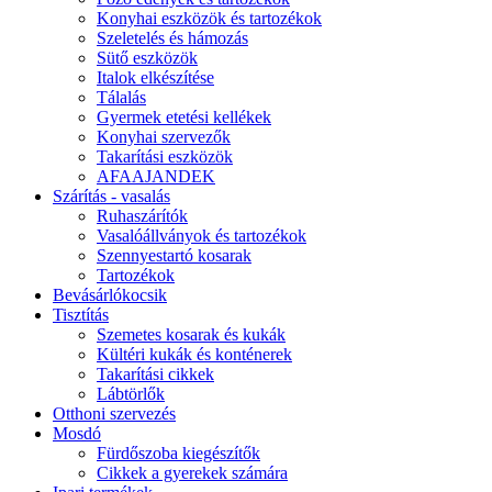
Konyhai eszközök és tartozékok
Szeletelés és hámozás
Sütő eszközök
Italok elkészítése
Tálalás
Gyermek etetési kellékek
Konyhai szervezők
Takarítási eszközök
AFAAJANDEK
Szárítás - vasalás
Ruhaszárítók
Vasalóállványok és tartozékok
Szennyestartó kosarak
Tartozékok
Bevásárlókocsik
Tisztítás
Szemetes kosarak és kukák
Kültéri kukák és konténerek
Takarítási cikkek
Lábtörlők
Otthoni szervezés
Mosdó
Fürdőszoba kiegészítők
Cikkek a gyerekek számára