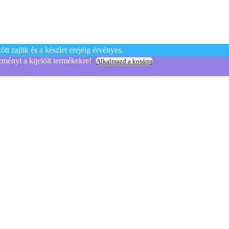
t zajlik és a készlet erejéig érvényes.
yt a kijelölt termékekre!
Alkalmazd a kosárra