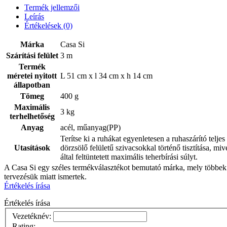
Termék jellemzői
Leírás
Értékelések
(0)
Márka
Casa Si
Szárítási felület
3 m
Termék
méretei nyitott
L 51 cm x l 34 cm x h 14 cm
állapotban
Tömeg
400 g
Maximális
3 kg
terhelhetőség
Anyag
acél, műanyag(PP)
Terítse ki a ruhákat egyenletesen a ruhaszárító teljes
Utasítások
dörzsölő felületű szivacsokkal történő tisztítása, mi
által feltüntetett maximális teherbírási súlyt.
A Casa Si egy széles termékválasztékot bemutató márka, mely többek k
tervezésük miatt ismertek.
Értékelés írása
Értékelés írása
Vezetéknév:
Rating: