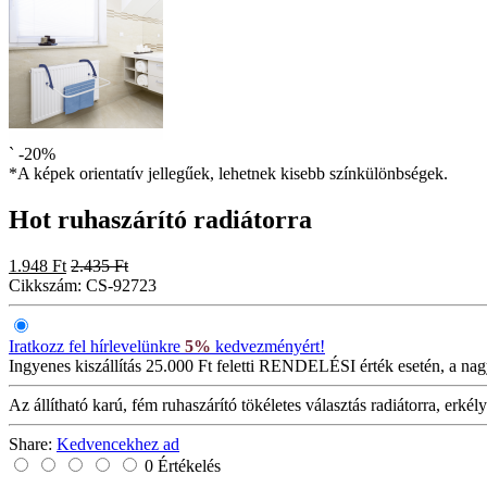
`
-20%
*A képek orientatív jellegűek, lehetnek kisebb színkülönbségek.
Hot ruhaszárító radiátorra
1.948 Ft
2.435 Ft
Cikkszám:
CS-92723
Iratkozz fel hírlevelünkre
5%
kedvezményért!
Ingyenes kiszállítás
25.000 Ft feletti RENDELÉSI érték esetén, a nag
Az állítható karú, fém ruhaszárító tökéletes választás radiátorra, erké
Share:
Kedvencekhez ad
0 Értékelés