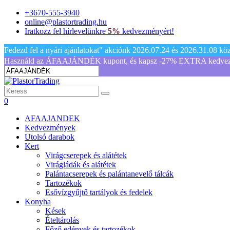
+3670-555-3940
online@plastortrading.hu
Iratkozz fel hírlevelünkre
5%
kedvezményért!
Fedezd fel a nyári ajánlatokat" akciónk 2026.07.24 és 2026.31.08 közöt
Használd az ÁFAAJÁNDÉK kupont, és kapsz -27% EXTRA kedvezmén
0
AFAAJANDEK
Kedvezmények
Utolsó darabok
Kert
Virágcserepek és alátétek
Virágládák és alátétek
Palántacserepek és palántanevelő tálcák
Tartozékok
Esővízgyűjtő tartályok és fedelek
Konyha
Kések
Ételtárolás
Főző edények és tartozékok