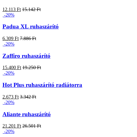
12.113 Ft
15.142 Ft
-20%
Padua XL ruhaszárító
6.309 Ft
7.886 Ft
-20%
Zaffiro ruhaszárító
15.400 Ft
19.250 Ft
-20%
Hot Plus ruhaszárító radiátorra
2.673 Ft
3.342 Ft
-20%
Aliante ruhaszárító
21.201 Ft
26.501 Ft
-20%