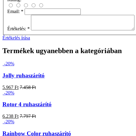
Email:
*
Értékelés:
*
Értékelés írása
Termékek ugyanebben a kategóriában
-20%
Jolly ruhaszárító
5.967 Ft
7.458 Ft
-20%
Rotor 4 ruhaszárító
6.238 Ft
7.797 Ft
-20%
Rainbow Color ruhaszárító