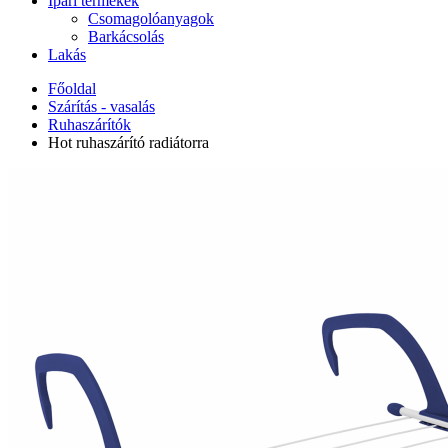
Ipari termékek
Csomagolóanyagok
Barkácsolás
Lakás
Főoldal
Szárítás - vasalás
Ruhaszárítók
Hot ruhaszárító radiátorra