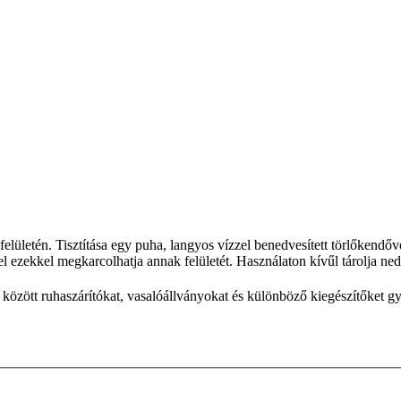
 felületén. Tisztítása egy puha, langyos vízzel benedvesített törlőkendőve
vel ezekkel megkarcolhatja annak felületét. Használaton kívűl tárolja ne
özött ruhaszárítókat, vasalóállványokat és különböző kiegészítőket gy