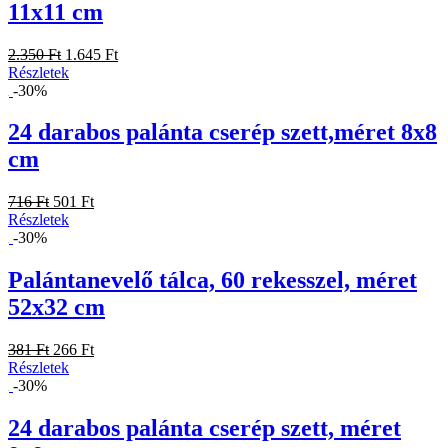
11x11 cm
2.350 Ft
1.645 Ft
Részletek
-30%
24 darabos palánta cserép szett,méret 8x8
cm
716 Ft
501 Ft
Részletek
-30%
Palántanevelő tálca, 60 rekesszel, méret
52x32 cm
381 Ft
266 Ft
Részletek
-30%
24 darabos palánta cserép szett, méret