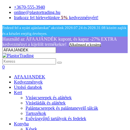
+3670-555-3940
online@plastortrading.hu
Iratkozz fel hírlevelünkre
5%
kedvezményért!
Fedezd fel a nyári ajánlatokat" akciónk 2026.07.24 és 2026.31.08 között zajlik
és a készlet erejéig érvényes.
Használd az ÁFAAJÁNDÉK kupont, és kapsz -27% EXTRA
kedvezményt a kijelölt termékekre!
Alkalmazd a kosárra
0
AFAAJANDEK
Kedvezmények
Utolsó darabok
Kert
Virágcserepek és alátétek
Virágládák és alátétek
Palántacserepek és palántanevelő tálcák
Tartozékok
Esővízgyűjtő tartályok és fedelek
Konyha
Kések