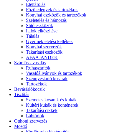
Ételtárolás
Főző edények és tartozékok
Konyhai eszközök és tartozékok
Szeletelés és hámozás
Sütő eszközök
Italok elkészítése
Tálalás
Gyermek etetési kellékek
Konyhai szervezők
Takarítási eszközök
AFAAJANDEK
Szárítás - vasalás
Ruhaszárítók
Vasalóállványok és tartozékok
Szennyestartó kosarak
Tartozékok
Bevásárlókocsik
Tisztítás
Szemetes kosarak és kukák
Kültéri kukák és konténerek
Takarítási cikkek
Lábtörlők
Otthoni szervezés
Mosdó
Fürdőszoba kiegészítők