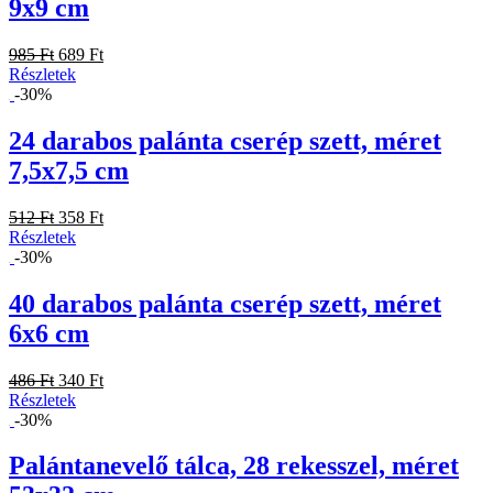
9x9 cm
985 Ft
689 Ft
Részletek
-30%
24 darabos palánta cserép szett, méret
7,5x7,5 cm
512 Ft
358 Ft
Részletek
-30%
40 darabos palánta cserép szett, méret
6x6 cm
486 Ft
340 Ft
Részletek
-30%
Palántanevelő tálca, 28 rekesszel, méret