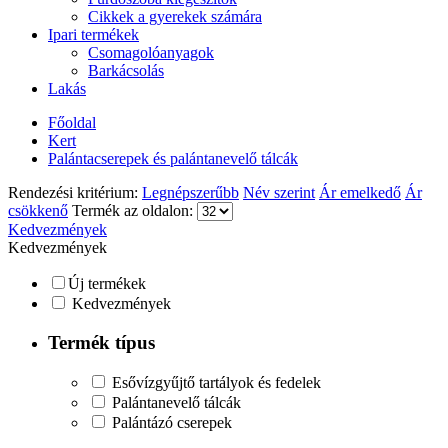
Cikkek a gyerekek számára
Ipari termékek
Csomagolóanyagok
Barkácsolás
Lakás
Főoldal
Kert
Palántacserepek és palántanevelő tálcák
Rendezési kritérium:
Legnépszerűbb
Név szerint
Ár emelkedő
Ár
csökkenő
Termék az oldalon:
Kedvezmények
Kedvezmények
Új termékek
Kedvezmények
Termék típus
Esővízgyűjtő tartályok és fedelek
Palántanevelő tálcák
Palántázó cserepek