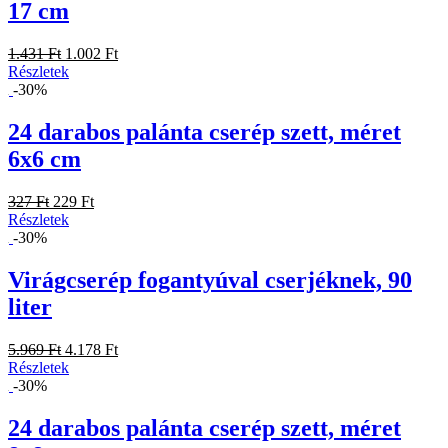
17 cm
1.431 Ft
1.002 Ft
Részletek
-30%
24 darabos palánta cserép szett, méret
6x6 cm
327 Ft
229 Ft
Részletek
-30%
Virágcserép fogantyúval cserjéknek, 90
liter
5.969 Ft
4.178 Ft
Részletek
-30%
24 darabos palánta cserép szett, méret