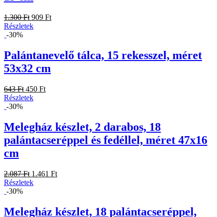
1.300 Ft
909 Ft
Részletek
-30%
Palántanevelő tálca, 15 rekesszel, méret
53x32 cm
643 Ft
450 Ft
Részletek
-30%
Melegház készlet, 2 darabos, 18
palántacseréppel és fedéllel, méret 47x16
cm
2.087 Ft
1.461 Ft
Részletek
-30%
Melegház készlet, 18 palántacseréppel,