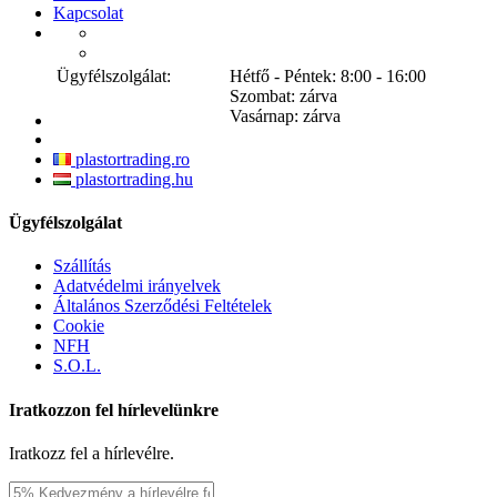
Kapcsolat
Ügyfélszolgálat:
Hétfő - Péntek: 8:00 - 16:00
Szombat: zárva
Vasárnap: zárva
plastortrading.ro
plastortrading.hu
Ügyfélszolgálat
Szállítás
Adatvédelmi irányelvek
Általános Szerződési Feltételek
Cookie
NFH
S.O.L.
Iratkozzon fel hírlevelünkre
Iratkozz fel a hírlevélre.