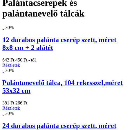
Palántacserepek és
palántanevelő tálcák
-30%
12 darabos palánta cserép szett, méret
8x8 cm + 2 alátét
643 Ft
450 Ft - tól
Részletek
-30%
Palántanevelő tálca, 104 rekesszel,méret
53x32 cm
381 Ft
266 Ft
Részletek
-30%
24 darabos palánta cserép szett, méret