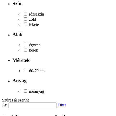
Szín
rózsaszín
zöld
fekete
Alak
égyzet
kerek
Méretek
60-70 cm
Anyag
műanyag
Szűrés ár szerint
Ár:
Filter