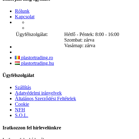
Rólunk
Kapcsolat
Ügyfélszolgálat:
Hétfő - Péntek: 8:00 - 16:00
Szombat: zárva
Vasárnap: zárva
plastortrading.ro
plastortrading.hu
Ügyfélszolgálat
Szállítás
Adatvédelmi irányelvek
Általános Szerződési Feltételek
Cookie
NFH
S.O.L.
Iratkozzon fel hírlevelünkre