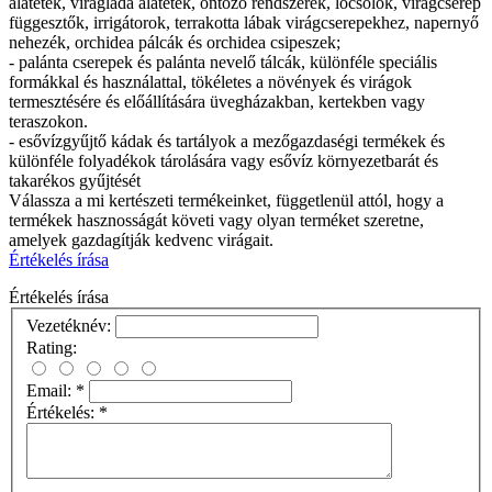
alátétek, virágláda alátétek, öntöző rendszerek, locsolók, virágcserép
függesztők, irrigátorok, terrakotta lábak virágcserepekhez, napernyő
nehezék, orchidea pálcák és orchidea csipeszek;
- palánta cserepek és palánta nevelő tálcák, különféle speciális
formákkal és használattal, tökéletes a növények és virágok
termesztésére és előállítására üvegházakban, kertekben vagy
teraszokon.
- esővízgyűjtő kádak és tartályok a mezőgazdaségi termékek és
különféle folyadékok tárolására vagy esővíz környezetbarát és
takarékos gyűjtését
Válassza a mi kertészeti termékeinket, függetlenül attól, hogy a
termékek hasznosságát követi vagy olyan terméket szeretne,
amelyek gazdagítják kedvenc virágait.
Értékelés írása
Értékelés írása
Vezetéknév:
Rating:
Email:
*
Értékelés:
*