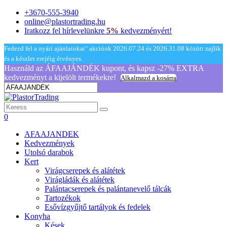
+3670-555-3940
online@plastortrading.hu
Iratkozz fel hírlevelünkre
5%
kedvezményért!
Fedezd fel a nyári ajánlatokat" akciónk 2026.07.24 és 2026.31.08 között zajlik
és a készlet erejéig érvényes.
Használd az ÁFAAJÁNDÉK kupont, és kapsz -27% EXTRA
kedvezményt a kijelölt termékekre!
Alkalmazd a kosárra
0
AFAAJANDEK
Kedvezmények
Utolsó darabok
Kert
Virágcserepek és alátétek
Virágládák és alátétek
Palántacserepek és palántanevelő tálcák
Tartozékok
Esővízgyűjtő tartályok és fedelek
Konyha
Kések