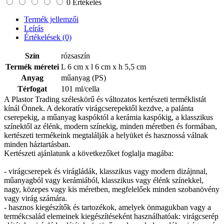
0 Értékelés
Termék jellemzői
Leírás
Értékelések
(0)
Szín
rózsaszín
Termék méretei
L 6 cm x l 6 cm x h 5,5 cm
Anyag
műanyag (PS)
Térfogat
101 ml/cella
A Plastor Trading széleskörű és változatos kertészeti terméklistát
kínál Önnek. A dekoratív virágcserepektől kezdve, a palánta
cserepekig, a műanyag kaspóktól a kerámia kaspókig, a klasszikus
színektől az élénk, modern színekig, minden méretben és formában,
kertészeti termékeink megtalálják a helyüket és hasznossá válnak
minden háztartásban.
Kertészeti ajánlatunk a következőket foglalja magába:
- virágcserepek és virágládák, klasszikus vagy modern dizájnnal,
műanyagból vagy kerámiából, klasszikus vagy élénk színekkel,
nagy, közepes vagy kis méretben, megfelelőek minden szobanövény
vagy virág számára.
- hasznos kiegészítők és tartozékok, amelyek önmagukban vagy a
termékcsalád elemeinek kiegészítéseként használhatóak: virágcserép