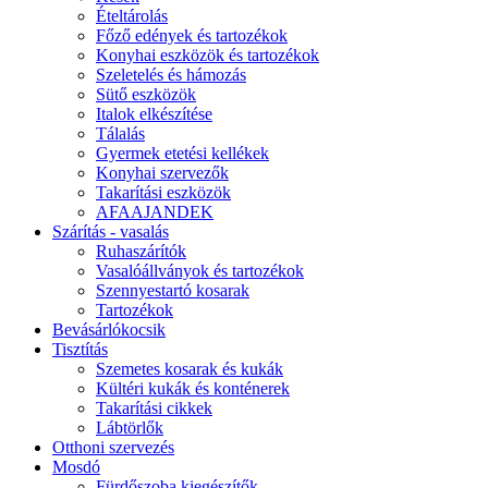
Ételtárolás
Főző edények és tartozékok
Konyhai eszközök és tartozékok
Szeletelés és hámozás
Sütő eszközök
Italok elkészítése
Tálalás
Gyermek etetési kellékek
Konyhai szervezők
Takarítási eszközök
AFAAJANDEK
Szárítás - vasalás
Ruhaszárítók
Vasalóállványok és tartozékok
Szennyestartó kosarak
Tartozékok
Bevásárlókocsik
Tisztítás
Szemetes kosarak és kukák
Kültéri kukák és konténerek
Takarítási cikkek
Lábtörlők
Otthoni szervezés
Mosdó
Fürdőszoba kiegészítők