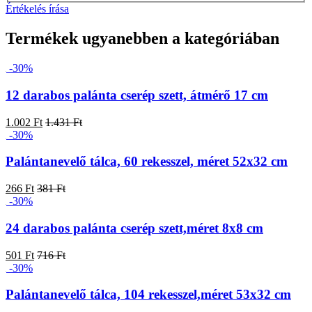
Értékelés írása
Termékek ugyanebben a kategóriában
-30%
12 darabos palánta cserép szett, átmérő 17 cm
1.002 Ft
1.431 Ft
-30%
Palántanevelő tálca, 60 rekesszel, méret 52x32 cm
266 Ft
381 Ft
-30%
24 darabos palánta cserép szett,méret 8x8 cm
501 Ft
716 Ft
-30%
Palántanevelő tálca, 104 rekesszel,méret 53x32 cm