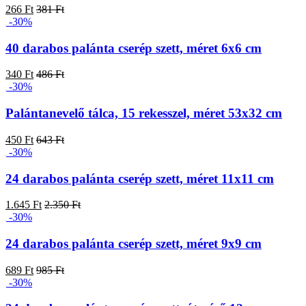
266 Ft
381 Ft
-30%
40 darabos palánta cserép szett, méret 6x6 cm
340 Ft
486 Ft
-30%
Palántanevelő tálca, 15 rekesszel, méret 53x32 cm
450 Ft
643 Ft
-30%
24 darabos palánta cserép szett, méret 11x11 cm
1.645 Ft
2.350 Ft
-30%
24 darabos palánta cserép szett, méret 9x9 cm
689 Ft
985 Ft
-30%