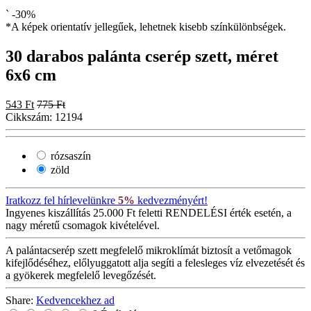
`
-30%
*A képek orientatív jellegűek, lehetnek kisebb színkülönbségek.
30 darabos palánta cserép szett, méret
6x6 cm
543 Ft
775 Ft
Cikkszám:
12194
rózsaszín
zöld
Iratkozz fel hírlevelünkre
5%
kedvezményért!
Ingyenes kiszállítás
25.000 Ft feletti RENDELÉSI érték esetén, a
nagy méretű csomagok kivételével.
A palántacserép szett megfelelő mikroklímát biztosít a vetőmagok
kifejlődéséhez, előlyuggatott alja segíti a felesleges víz elvezetését és
a gyökerek megfelelő levegőzését.
Share:
Kedvencekhez ad