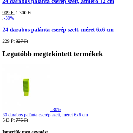
24 darabos palánta cserép szett, átmérő 12 cm
909 Ft
1.300 Ft
-30%
24 darabos palánta cserép szett, méret 6x6 cm
229 Ft
327 Ft
Legutóbb megtekintett termékek
-30%
30 darabos palánta cserép szett, méret 6x6 cm
543 Ft
775 Ft
Ismerjük meg egymást