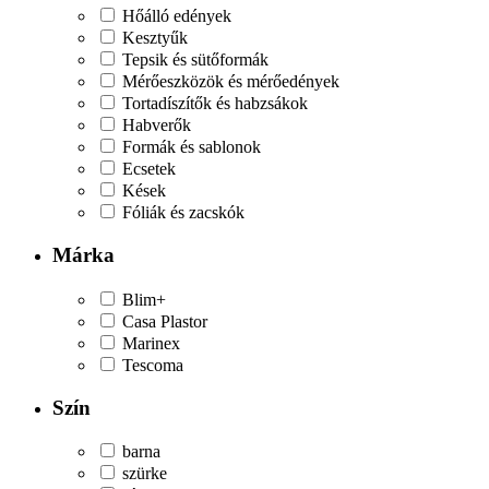
Hőálló edények
Kesztyűk
Tepsik és sütőformák
Mérőeszközök és mérőedények
Tortadíszítők és habzsákok
Habverők
Formák és sablonok
Ecsetek
Kések
Fóliák és zacskók
Márka
Blim+
Casa Plastor
Marinex
Tescoma
Szín
barna
szürke