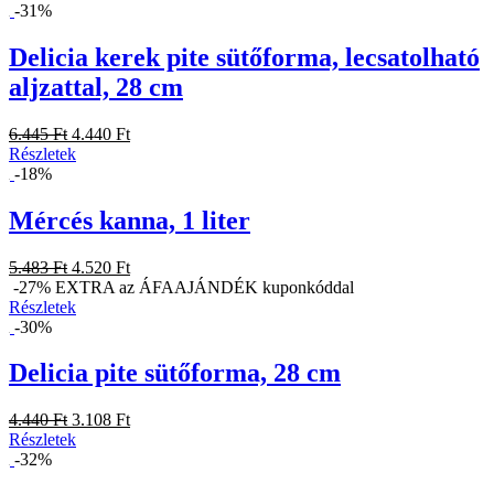
-31%
Delicia kerek pite sütőforma, lecsatolható
aljzattal, 28 cm
6.445 Ft
4.440 Ft
Részletek
-18%
Mércés kanna, 1 liter
5.483 Ft
4.520 Ft
-27% EXTRA az ÁFAAJÁNDÉK kuponkóddal
Részletek
-30%
Delicia pite sütőforma, 28 cm
4.440 Ft
3.108 Ft
Részletek
-32%