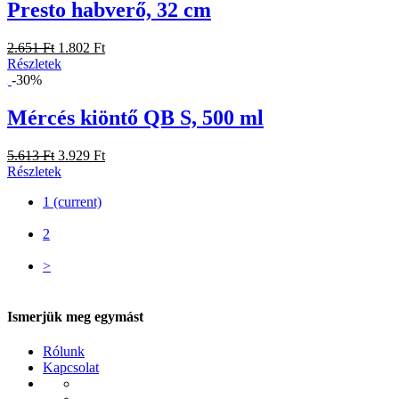
Presto habverő, 32 cm
2.651 Ft
1.802 Ft
Részletek
-30%
Mércés kiöntő QB S, 500 ml
5.613 Ft
3.929 Ft
Részletek
1
(current)
2
>
Ismerjük meg egymást
Rólunk
Kapcsolat