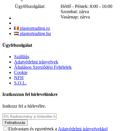
Ügyfélszolgálat:
Hétfő - Péntek: 8:00 - 16:00
Szombat: zárva
Vasárnap: zárva
plastortrading.ro
plastortrading.hu
Ügyfélszolgálat
Szállítás
Adatvédelmi irányelvek
Általános Szerződési Feltételek
Cookie
NFH
S.O.L.
Iratkozzon fel hírlevelünkre
Iratkozz fel a hírlevélre.
Feliratkozás
Elolvastam és egyetértek a
Adatvédelmi irányelvekkel