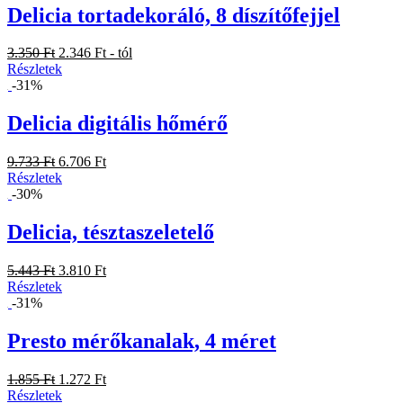
Delicia tortadekoráló, 8 díszítőfejjel
3.350 Ft
2.346 Ft - tól
Részletek
-31%
Delicia digitális hőmérő
9.733 Ft
6.706 Ft
Részletek
-30%
Delicia, tésztaszeletelő
5.443 Ft
3.810 Ft
Részletek
-31%
Presto mérőkanalak, 4 méret
1.855 Ft
1.272 Ft
Részletek