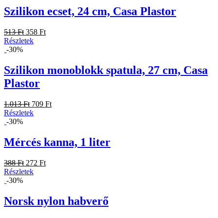
Szilikon ecset, 24 cm, Casa Plastor
513 Ft
358 Ft
Részletek
-30%
Szilikon monoblokk spatula, 27 cm, Casa
Plastor
1.013 Ft
709 Ft
Részletek
-30%
Mércés kanna, 1 liter
388 Ft
272 Ft
Részletek
-30%
Norsk nylon habverő