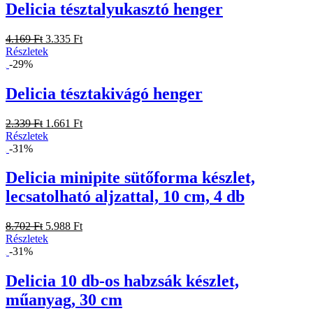
Delicia tésztalyukasztó henger
4.169 Ft
3.335 Ft
Részletek
-29%
Delicia tésztakivágó henger
2.339 Ft
1.661 Ft
Részletek
-31%
Delicia minipite sütőforma készlet,
lecsatolható aljzattal, 10 cm, 4 db
8.702 Ft
5.988 Ft
Részletek
-31%
Delicia 10 db-os habzsák készlet,
műanyag, 30 cm