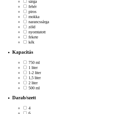
sárga
fehér
piros
mokka
narancssárga
zöld
nyomtatott
fekete
kék
Kapacitás
750 ml
1 liter
1-2 liter
1,5 liter
2 liter
500 ml
Darab/szett
4
6