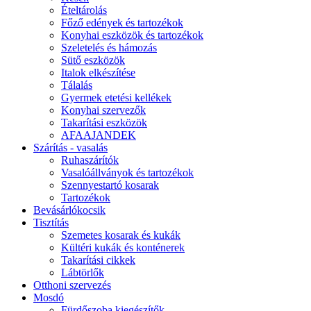
Ételtárolás
Főző edények és tartozékok
Konyhai eszközök és tartozékok
Szeletelés és hámozás
Sütő eszközök
Italok elkészítése
Tálalás
Gyermek etetési kellékek
Konyhai szervezők
Takarítási eszközök
AFAAJANDEK
Szárítás - vasalás
Ruhaszárítók
Vasalóállványok és tartozékok
Szennyestartó kosarak
Tartozékok
Bevásárlókocsik
Tisztítás
Szemetes kosarak és kukák
Kültéri kukák és konténerek
Takarítási cikkek
Lábtörlők
Otthoni szervezés
Mosdó
Fürdőszoba kiegészítők