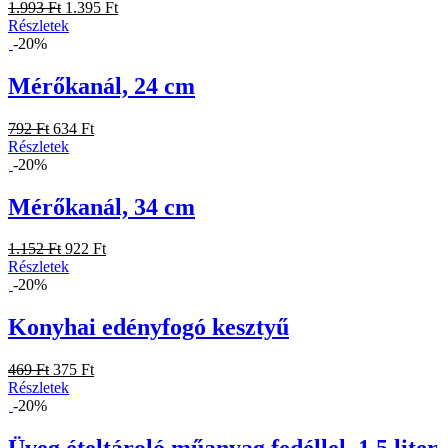
1.993 Ft
1.395 Ft
Részletek
-20%
Mérőkanál, 24 cm
792 Ft
634 Ft
Részletek
-20%
Mérőkanál, 34 cm
1.152 Ft
922 Ft
Részletek
-20%
Konyhai edényfogó kesztyű
469 Ft
375 Ft
Részletek
-20%