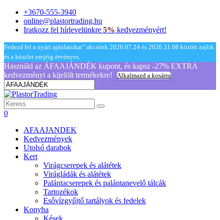
+3670-555-3940
online@plastortrading.hu
Iratkozz fel hírlevelünkre
5%
kedvezményért!
Fedezd fel a nyári ajánlatokat" akciónk 2026.07.24 és 2026.31.08 között zajlik
és a készlet erejéig érvényes.
Használd az ÁFAAJÁNDÉK kupont, és kapsz -27% EXTRA
kedvezményt a kijelölt termékekre!
Alkalmazd a kosárra
0
AFAAJANDEK
Kedvezmények
Utolsó darabok
Kert
Virágcserepek és alátétek
Virágládák és alátétek
Palántacserepek és palántanevelő tálcák
Tartozékok
Esővízgyűjtő tartályok és fedelek
Konyha
Kések