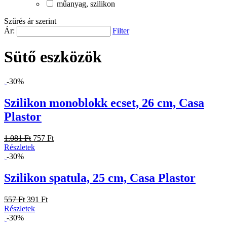
műanyag, szilikon
Szűrés ár szerint
Ár:
Filter
Sütő eszközök
-30%
Szilikon monoblokk ecset, 26 cm, Casa
Plastor
1.081 Ft
757 Ft
Részletek
-30%
Szilikon spatula, 25 cm, Casa Plastor
557 Ft
391 Ft
Részletek
-30%