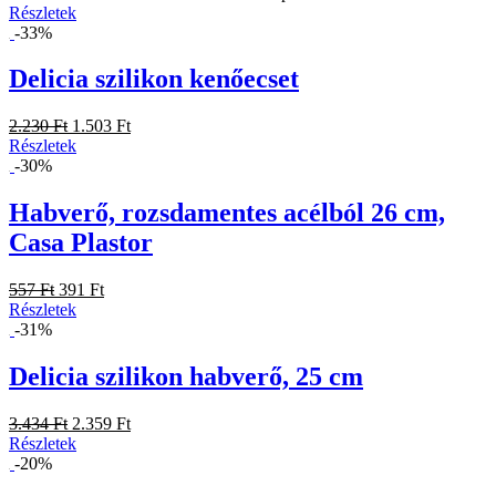
Részletek
-33%
Delicia szilikon kenőecset
2.230 Ft
1.503 Ft
Részletek
-30%
Habverő, rozsdamentes acélból 26 cm,
Casa Plastor
557 Ft
391 Ft
Részletek
-31%
Delicia szilikon habverő, 25 cm
3.434 Ft
2.359 Ft
Részletek
-20%