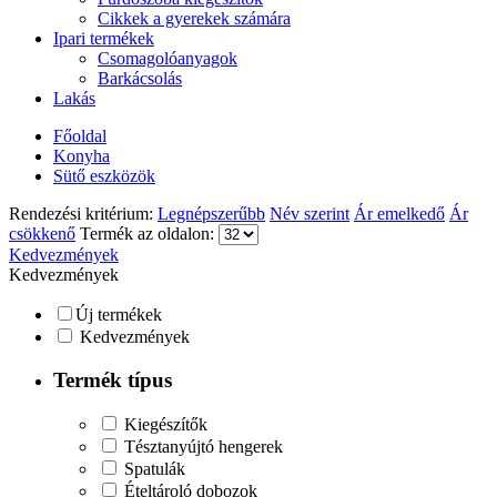
Cikkek a gyerekek számára
Ipari termékek
Csomagolóanyagok
Barkácsolás
Lakás
Főoldal
Konyha
Sütő eszközök
Rendezési kritérium:
Legnépszerűbb
Név szerint
Ár emelkedő
Ár
csökkenő
Termék az oldalon:
Kedvezmények
Kedvezmények
Új termékek
Kedvezmények
Termék típus
Kiegészítők
Tésztanyújtó hengerek
Spatulák
Ételtároló dobozok