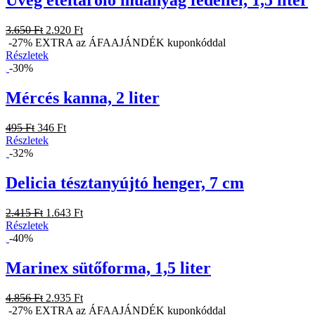
Üveg ételtároló műanyag fedéllel, 1,5 liter
3.650 Ft
2.920 Ft
-27% EXTRA az ÁFAAJÁNDÉK kuponkóddal
Részletek
-30%
Mércés kanna, 2 liter
495 Ft
346 Ft
Részletek
-32%
Delicia tésztanyújtó henger, 7 cm
2.415 Ft
1.643 Ft
Részletek
-40%
Marinex sütőforma, 1,5 liter
4.856 Ft
2.935 Ft
-27% EXTRA az ÁFAAJÁNDÉK kuponkóddal