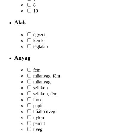
8
10
Alak
égyzet
kerek
téglalap
Anyag
fém
műanyag, fém
műanyag
szilikon
szilikon, fém
inox
papír
hőálló üveg
nylon
pamut
üveg