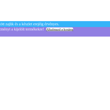
t zajlik és a készlet erejéig érvényes.
yt a kijelölt termékekre!
Alkalmazd a kosárra