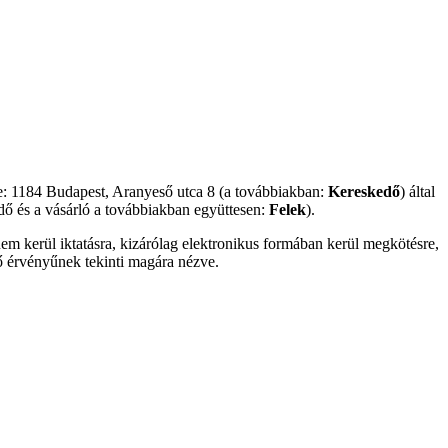
 1184 Budapest, Aranyeső utca 8 (a továbbiakban:
Kereskedő
) által
kedő és a vásárló a továbbiakban együttesen:
Felek
).
m kerül iktatásra, kizárólag elektronikus formában kerül megkötésre,
ő érvényűnek tekinti magára nézve.