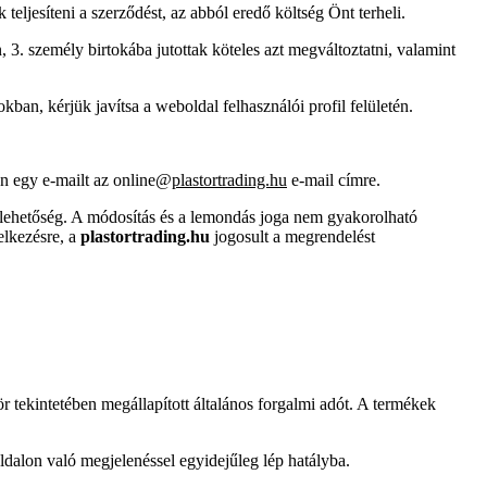
eljesíteni a szerződést, az abból eredő költség Önt terheli.
 3. személy birtokába jutottak köteles azt megváltoztatni, valamint
ban, kérjük javítsa a weboldal felhasználói profil felületén.
ön egy e-mailt az online@
plastortrading.hu
e-mail címre.
n lehetőség. A módosítás és a lemondás joga nem gyakorolható
elkezésre, a
plastortrading.hu
jogosult a megrendelést
ör tekintetében megállapított általános forgalmi adót. A termékek
boldalon való megjelenéssel egyidejűleg lép hatályba.