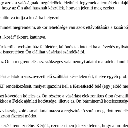
gy azok a valóságnak megfelelőek, élethűek legyenek a termékek tulajdon
, hogy az Ön által használt készülék, hogyan jeleníti meg ezeket.
attintva tudja a kosárba helyezni.
indet megrendelni, akkor lehetősége van azok eltávolítására a kosárbó
t „kosár” ikonra kattintva.
r kerül a web-áruház felületére, különös tekintettel ha a tévedés nyilv
ek ismeretében Ön elállhat vásárlási szándékától.
oz Ön a megrendeléshez szükséges valamennyi adatot maradéktalanul kitö
lési adatokra visszavezethető szállítási késedelemért, illetve egyéb pro
 rendelkezéseit, melyet igazolni kell a
Kereskedő
felé (egy jelölő mez
 követően köteles az Ön részére a vásárlást elektronikus úton (e-mail
akkor a
Felek
ajánlati kötöttsége, illetve az Ön bárminemű kötelezettsé
visszaigazoló e-mail tartalmazza a regisztráció során megadott rendelés
sztott fizetési módot.
ezési rendszerébe. Kérjük, ezen esetben jelezze felénk, hogy a problém