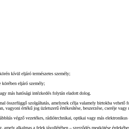
körén kívül eljáró természetes személy;
e körében eljáró személy;
vagy más hatósági intézkedés folytán eladott dolog.
mal összefüggő szolgáltatás, amelynek célja valamely birtokba vehető fo
lan, vagyoni értékű jog üzletszerű értékesítése, beszerzése, cseréje va
 továbbítás végző vezetékes, rádiótechnikai, optikai vagy más elektroniku
, amely alkalmas a felek távollétében – szerződés megkötése érdekében