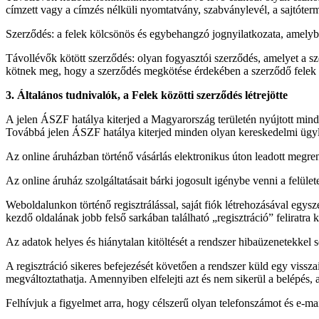
címzett vagy a címzés nélküli nyomtatvány, szabványlevél, a sajtótermé
Szerződés: a felek kölcsönös és egybehangzó jognyilatkozata, amelyből k
Távollévők kötött szerződés: olyan fogyasztói szerződés, amelyet a szer
kötnek meg, hogy a szerződés megkötése érdekében a szerződő felek 
3. Általános tudnivalók, a Felek közötti szerződés létrejötte
A jelen ÁSZF hatálya kiterjed a Magyarország területén nyújtott mind
Továbbá jelen ÁSZF hatálya kiterjed minden olyan kereskedelmi ügyl
Az online áruházban történő vásárlás elektronikus úton leadott megr
Az online áruház szolgáltatásait bárki jogosult igénybe venni a felülete
Weboldalunkon történő regisztrálással, saját fiók létrehozásával egy
kezdő oldalának jobb felső sarkában található „regisztráció” feliratra
Az adatok helyes és hiánytalan kitöltését a rendszer hibaüzenetekkel 
A regisztráció sikeres befejezését követően a rendszer küld egy vissza
megváltoztathatja. Amennyiben elfelejti azt és nem sikerül a belépés, az
Felhívjuk a figyelmet arra, hogy célszerű olyan telefonszámot és e-mai