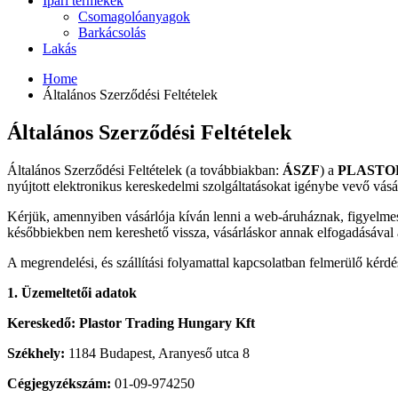
Ipari termékek
Csomagolóanyagok
Barkácsolás
Lakás
Home
Általános Szerződési Feltételek
Általános Szerződési Feltételek
Általános Szerződési Feltételek (a továbbiakban:
ÁSZF
) a
PLASTO
nyújtott elektronikus kereskedelmi szolgáltatásokat igénybe vevő vásár
Kérjük, amennyiben vásárlója kíván lenni a web-áruháznak, figyelmes
későbbiekben nem kereshető vissza, vásárláskor annak elfogadásával 
A megrendelési, és szállítási folyamattal kapcsolatban felmerülő kérd
1. Üzemeltetői adatok
Kereskedő: Plastor Trading Hungary Kft
Székhely:
1184 Budapest, Aranyeső utca 8
Cégjegyzékszám:
01-09-974250