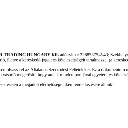
R TRADING HUNGARY Kft.
adószáma: 22685375-2-43; Székhelye:
ló, illetve a kereskedő jogait és kötelezettségeit tartalmazza. (a keres
en olvassa el az Általános Szerződési Feltételeket. Ez a dokumentum ne
a vásárló megerősíti, hogy annak minden pontjával egyetért, és kötelez
ések esetén a megadott elérhetőségeinken rendelkezésére állunk!