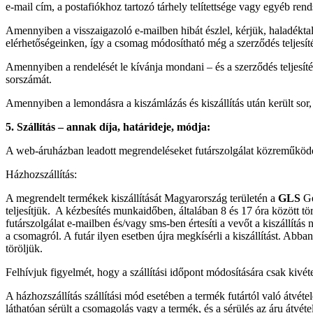
e-mail cím, a postafiókhoz tartozó tárhely telítettsége vagy egyéb rend
Amennyiben a visszaigazoló e-mailben hibát észlel, kérjük, haladéktal
elérhetőségeinken, így a csomag módosítható még a szerződés teljesíté
Amennyiben a rendelését le kívánja mondani – és a szerződés teljesít
sorszámát.
Amennyiben a lemondásra a kiszámlázás és kiszállítás után került sor, a
5. Szállítás – annak díja, határideje, módja:
A web-áruházban leadott megrendeléseket futárszolgálat közreműködésév
Házhozszállítás:
A megrendelt termékek kiszállítását Magyarország területén a
GLS
Ge
teljesítjük. A kézbesítés munkaidőben, általában 8 és 17 óra között t
futárszolgálat e-mailben és/vagy sms-ben értesíti a vevőt a kiszállítá
a csomagról. A futár ilyen esetben újra megkísérli a kiszállítást. Abba
töröljük.
Felhívjuk figyelmét, hogy a szállítási időpont módosítására csak kivét
A házhozszállítás szállítási mód esetében a termék futártól való átvét
láthatóan sérült a csomagolás vagy a termék, és a sérülés az áru átvétel