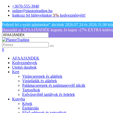
+3670-555-3940
online@plastortrading.hu
Iratkozz fel hírlevelünkre
5%
kedvezményért!
Fedezd fel a nyári ajánlatokat" akciónk 2026.07.24 és 2026.31.08 közöt
Használd az ÁFAAJÁNDÉK kupont, és kapsz -27% EXTRA kedvezmén
0
AFAAJANDEK
Kedvezmények
Utolsó darabok
Kert
Virágcserepek és alátétek
Virágládák és alátétek
Palántacserepek és palántanevelő tálcák
Tartozékok
Esővízgyűjtő tartályok és fedelek
Konyha
Kések
Ételtárolás
Főző edények és tartozékok