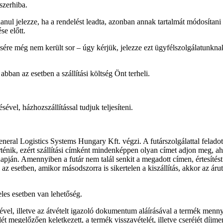
szerhiba.
anul jelezze, ha a rendelést leadta, azonban annak tartalmát módosítani
se előtt.
ésére még nem került sor – úgy kérjük, jelezze ezt ügyfélszolgálatunkn
bban az esetben a szállítási költség Önt terheli.
el, házhozszállítással tudjuk teljesíteni.
neral Logistics Systems Hungary Kft. végzi. A futárszolgálattal feladot
örténik, ezért szállítási címként mindenképpen olyan címet adjon meg, a
s napján. Amennyiben a futár nem talál senkit a megadott címen, értesítés
n az esetben, amikor másodszorra is sikertelen a kiszállítás, akkor az ár
eles esetben van lehetőség.
elével, illetve az átvételt igazoló dokumentum aláírásával a termék men
ét megelőzően keletkezett, a termék visszavételét, illetve cseréjét díjme