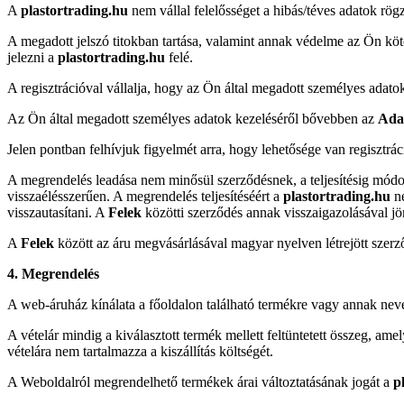
A
plastortrading.hu
nem vállal felelősséget a hibás/téves adatok rög
A megadott jelszó titokban tartása, valamint annak védelme az Ön kötel
jelezni a
plastortrading.hu
felé.
A regisztrációval vállalja, hogy az Ön által megadott személyes adato
Az Ön által megadott személyes adatok kezeléséről bővebben az
Adat
Jelen pontban felhívjuk figyelmét arra, hogy lehetősége van regisztrá
A megrendelés leadása nem minősül szerződésnek, a teljesítésig módos
visszaélésszerűen. A megrendelés teljesítéséért a
plastortrading.hu
n
visszautasítani. A
Felek
közötti szerződés annak visszaigazolásával jön
A
Felek
között az áru megvásárlásával magyar nyelven létrejött szerz
4. Megrendelés
A web-áruház kínálata a főoldalon található termékre vagy annak nevér
A vételár mindig a kiválasztott termék mellett feltüntetett összeg, am
vételára nem tartalmazza a kiszállítás költségét.
A Weboldalról megrendelhető termékek árai változtatásának jogát a
p