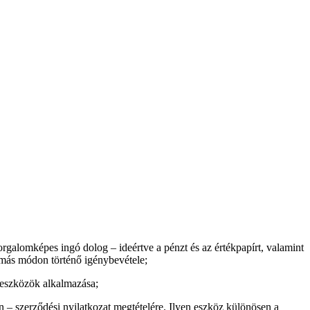
rgalomképes ingó dolog – ideértve a pénzt és az értékpapírt, valamint
gy más módon történő igénybevétele;
s eszközök alkalmazása;
 – szerződési nyilatkozat megtételére. Ilyen eszköz különösen a