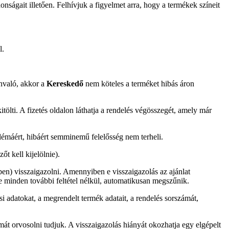
ságait illetően. Felhívjuk a figyelmet arra, hogy a termékek színeit
l.
ánvaló, akkor a
Kereskedő
nem köteles a terméket hibás áron
lti. A fizetés oldalon láthatja a rendelés végösszegét, amely már
blémáért, hibáért semminemű felelősség nem terheli.
őt kell kijelölnie).
ben) visszaigazolni. Amennyiben e visszaigazolás az ajánlat
ge minden további feltétel nélkül, automatikusan megszűnik.
i adatokat, a megrendelt termék adatait, a rendelés sorszámát,
át orvosolni tudjuk. A visszaigazolás hiányát okozhatja egy elgépelt