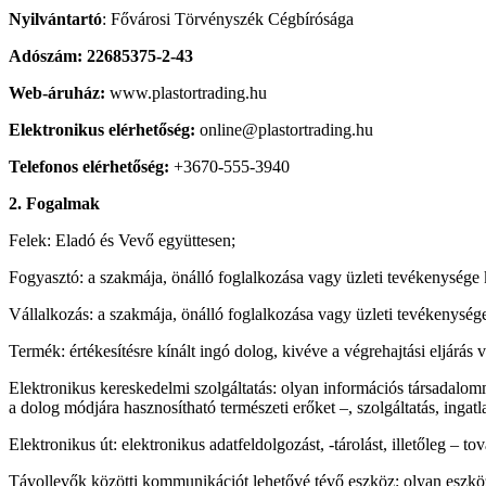
Nyilvántartó
: Fővárosi Törvényszék Cégbírósága
Adószám: 22685375-2-43
Web-áruház:
www.plastortrading.hu
Elektronikus elérhetőség:
online@plastortrading.hu
Telefonos elérhetőség:
+3670-555-3940
2. Fogalmak
Felek: Eladó és Vevő együttesen;
Fogyasztó: a szakmája, önálló foglalkozása vagy üzleti tevékenysége 
Vállalkozás: a szakmája, önálló foglalkozása vagy üzleti tevékenység
Termék: értékesítésre kínált ingó dolog, kivéve a végrehajtási eljárás 
Elektronikus kereskedelmi szolgáltatás: olyan információs társadalom
a dolog módjára hasznosítható természeti erőket –, szolgáltatás, ingat
Elektronikus út: elektronikus adatfeldolgozást, -tárolást, illetőleg –
Távollevők közötti kommunikációt lehetővé tévő eszköz: olyan eszköz