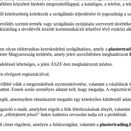
kben közzétett hirdetés megrendelőlappal, a katalógus, a telefon, a tele
ötelezettség keletkezik a szolgáltatás teljesítésére és jogosultság a sz
ződés szerinti termék vagy szolgáltatás nyújtására szervezett távértékes
kizárólag a távollévők közötti kommunikációt lehetővé tévő eszközt a
en olyan elektronikus kereskedelmi szolgáltatásra, amely a
plastortra
etre Magyarország területén, amely jelen szerződésben meghatározott
endeléssel lehetséges, a jelen ÁSZF-ben meghatározott módon.
n elvégzett regisztrációval.
szerűbbé válik a megrendelések nyomonkövetése, valamint a vásárlások 
 kattint. Ennek során személyes adatait kell, hogy megadja. A regisztráci
segíti, amennyiben elmulasztott megadni egy kötelezően kitöltendő adat
igazoló e-mailt, amelyben rögzíti a fiók létrehozásának tényét, valamin
 „elfelejtetett jelszó” linkre kattintva orvosolni tudja ezt a problémát.
l címet rögzíteni, amelyen a futárszolgálat, valamint a
plastortrading