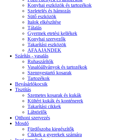
Konyhai eszközök és tartozékok
Szeletelés és hámozás
Sütő eszközök
Italok elkészítése
Tálalás
Gyermek etetési kellékek
Konyhai szervezők
Takarítási eszközök
AFAAJANDEK
Szárítás - vasalás
Ruhaszárítók
Vasalóállványok és tartozékok
Szennyestartó kosarak
Tartozékok
Bevásárlókocsik
Tisztítás
Szemetes kosarak és kukák
Kültéri kukák és konténerek
Takarítási cikkek
Lábtörlők
Otthoni szervezés
Mosdó
Fürdőszoba kiegészítők
Cikkek a gyerekek számára