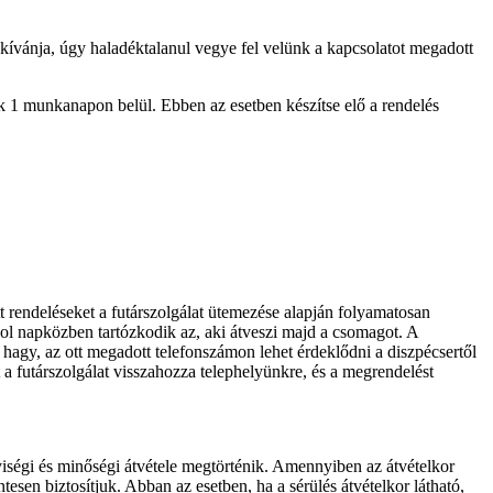
 kívánja, úgy haladéktalanul vegye fel velünk a kapcsolatot megadott
ak 1 munkanapon belül. Ebben az esetben készítse elő a rendelés
t rendeléseket a futárszolgálat ütemezése alapján folyamatosan
hol napközben tartózkodik az, aki átveszi majd a csomagot. A
t hagy, az ott megadott telefonszámon lehet érdeklődni a diszpécsertől
ut a futárszolgálat visszahozza telephelyünkre, és a megrendelést
nyiségi és minőségi átvétele megtörténik. Amennyiben az átvételkor
ntesen biztosítjuk. Abban az esetben, ha a sérülés átvételkor látható,