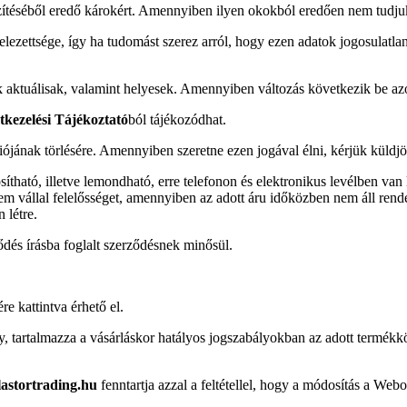
zítéséből eredő károkért. Amennyiben ilyen okokból eredően nem tudjuk t
ezettsége, így ha tudomást szerez arról, hogy ezen adatok jogosulatlan,
k aktuálisak, valamint helyesek. Amennyiben változás következik be azok
kezelési Tájékoztató
ból tájékozódhat.
ciójának törlésére. Amennyiben szeretne ezen jogával élni, kérjük küldj
ítható, illetve lemondható, erre telefonon és elektronikus levélben va
em vállal felelősséget, amennyiben az adott áru időközben nem áll rend
 létre.
ődés írásba foglalt szerződésnek minősül.
e kattintva érhető el.
ely, tartalmazza a vásárláskor hatályos jogszabályokban az adott termékk
lastortrading.hu
fenntartja azzal a feltétellel, hogy a módosítás a We