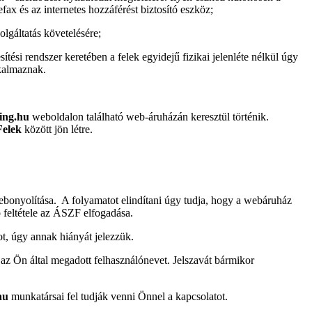
fax és az internetes hozzáférést biztosító eszköz;
olgáltatás követelésére;
ítési rendszer keretében a felek egyidejű fizikai jelenléte nélkül úgy
lkalmaznak.
ding.hu
weboldalon található web-áruházán keresztül történik.
Felek
között jön létre.
lebonyolítása. A folyamatot elindítani úgy tudja, hogy a webáruház
ó feltétele az ÁSZF elfogadása.
ot, úgy annak hiányát jelezzük.
t az Ön által megadott felhasználónevet. Jelszavát bármikor
.hu
munkatársai fel tudják venni Önnel a kapcsolatot.