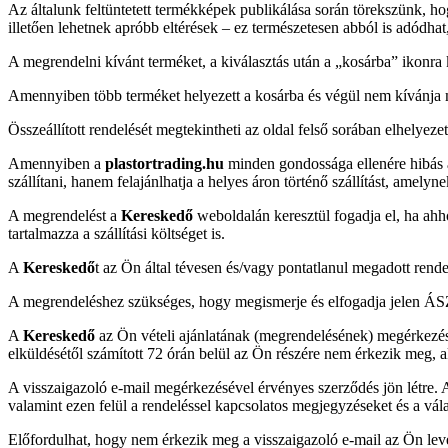
Az általunk feltüntetett termékképek publikálása során törekszünk, ho
illetően lehetnek apróbb eltérések – ez természetesen abból is adódhat
A megrendelni kívánt terméket, a kiválasztás után a „kosárba” ikonra k
Amennyiben több terméket helyezett a kosárba és végül nem kívánja m
Összeállított rendelését megtekintheti az oldal felső sorában elhelyezet
Amennyiben a
plastortrading.hu
minden gondossága ellenére hibás á
szállítani, hanem felajánlhatja a helyes áron történő szállítást, amelyn
A megrendelést a
Kereskedő
weboldalán keresztül fogadja el, ha ahh
tartalmazza a szállítási költséget is.
A
Kereskedő
t az Ön által tévesen és/vagy pontatlanul megadott rende
A megrendeléshez szükséges, hogy megismerje és elfogadja jelen ÁSZF
A
Kereskedő
az Ön vételi ajánlatának (megrendelésének) megérkezését
elküldésétől számított 72 órán belül az Ön részére nem érkezik meg, 
A visszaigazoló e-mail megérkezésével érvényes szerződés jön létre. A 
valamint ezen felül a rendeléssel kapcsolatos megjegyzéseket és a vála
Előfordulhat, hogy nem érkezik meg a visszaigazoló e-mail az Ön level