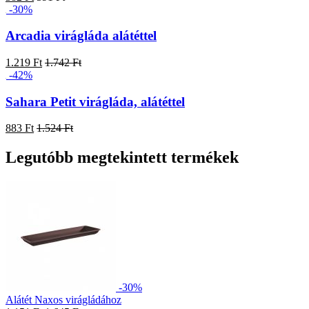
-30%
Arcadia virágláda alátéttel
1.219 Ft
1.742 Ft
-42%
Sahara Petit virágláda, alátéttel
883 Ft
1.524 Ft
Legutóbb megtekintett termékek
-30%
Alátét Naxos virágládához