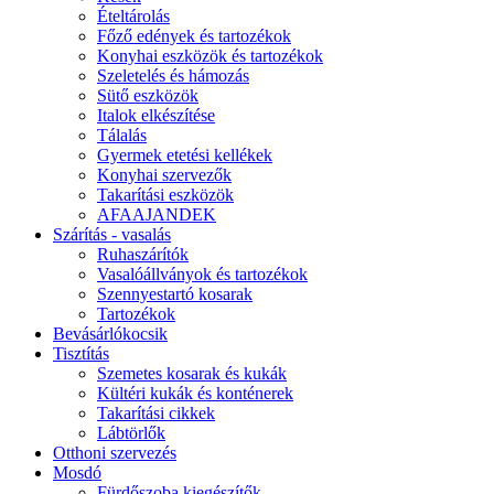
Ételtárolás
Főző edények és tartozékok
Konyhai eszközök és tartozékok
Szeletelés és hámozás
Sütő eszközök
Italok elkészítése
Tálalás
Gyermek etetési kellékek
Konyhai szervezők
Takarítási eszközök
AFAAJANDEK
Szárítás - vasalás
Ruhaszárítók
Vasalóállványok és tartozékok
Szennyestartó kosarak
Tartozékok
Bevásárlókocsik
Tisztítás
Szemetes kosarak és kukák
Kültéri kukák és konténerek
Takarítási cikkek
Lábtörlők
Otthoni szervezés
Mosdó
Fürdőszoba kiegészítők