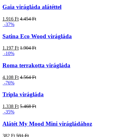
Gaia virágláda alátéttel
1.916 Ft
4.454 Ft
-37%
Satina Eco Wood virágláda
1.197 Ft
1.904 Ft
-10%
Roma terrakotta virágláda
4.108 Ft
4.564 Ft
-76%
Tripla virágláda
1.338 Ft
5.468 Ft
-35%
Alátét My Mood Mini virágládához
382 Ft
591 Ft