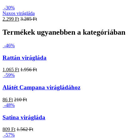
-30%
Naxos virágláda
2.299 Ft
3.285 Ft
Termékek ugyanebben a kategóriában
-46%
Rattán virágláda
1.065 Ft
1.956 Ft
-59%
Alátét Campana virágládához
86 Ft
210 Ft
-48%
Satina virágláda
809 Ft
1.562 Ft
-57%