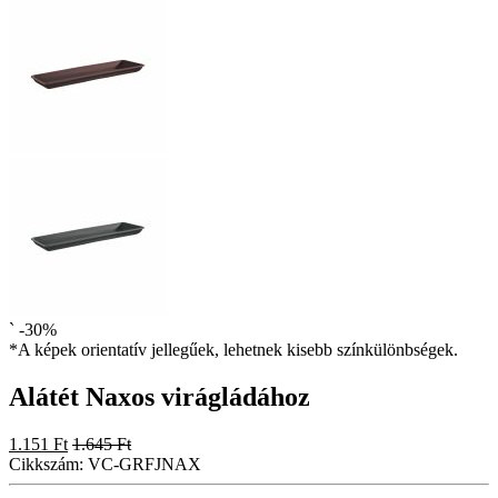
`
-30%
*A képek orientatív jellegűek, lehetnek kisebb színkülönbségek.
Alátét Naxos virágládához
1.151 Ft
1.645 Ft
Cikkszám:
VC-GRFJNAX