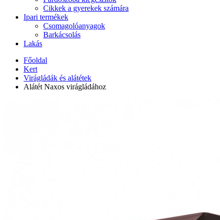
Cikkek a gyerekek számára
Ipari termékek
Csomagolóanyagok
Barkácsolás
Lakás
Főoldal
Kert
Virágládák és alátétek
Alátét Naxos virágládához