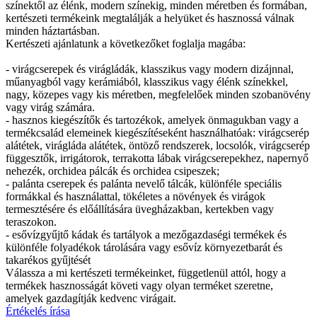
színektől az élénk, modern színekig, minden méretben és formában,
kertészeti termékeink megtalálják a helyüket és hasznossá válnak
minden háztartásban.
Kertészeti ajánlatunk a következőket foglalja magába:
- virágcserepek és virágládák, klasszikus vagy modern dizájnnal,
műanyagból vagy kerámiából, klasszikus vagy élénk színekkel,
nagy, közepes vagy kis méretben, megfelelőek minden szobanövény
vagy virág számára.
- hasznos kiegészítők és tartozékok, amelyek önmagukban vagy a
termékcsalád elemeinek kiegészítéseként használhatóak: virágcserép
alátétek, virágláda alátétek, öntöző rendszerek, locsolók, virágcserép
függesztők, irrigátorok, terrakotta lábak virágcserepekhez, napernyő
nehezék, orchidea pálcák és orchidea csipeszek;
- palánta cserepek és palánta nevelő tálcák, különféle speciális
formákkal és használattal, tökéletes a növények és virágok
termesztésére és előállítására üvegházakban, kertekben vagy
teraszokon.
- esővízgyűjtő kádak és tartályok a mezőgazdaségi termékek és
különféle folyadékok tárolására vagy esővíz környezetbarát és
takarékos gyűjtését
Válassza a mi kertészeti termékeinket, függetlenül attól, hogy a
termékek hasznosságát követi vagy olyan terméket szeretne,
amelyek gazdagítják kedvenc virágait.
Értékelés írása