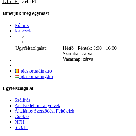
1.151 Ft
1.645 Ft
Ismerjük meg egymást
Rólunk
Kapcsolat
Ügyfélszolgálat:
Hétfő - Péntek: 8:00 - 16:00
Szombat: zárva
Vasárnap: zárva
plastortrading.ro
plastortrading.hu
Ügyfélszolgálat
Szállítás
Adatvédelmi irányelvek
Általános Szerződési Feltételek
Cookie
NFH
S.O.L.