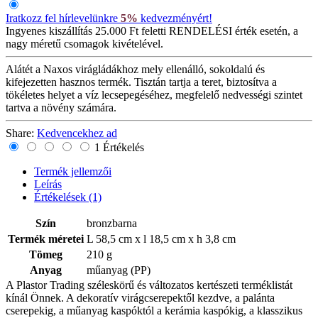
Iratkozz fel hírlevelünkre
5%
kedvezményért!
Ingyenes kiszállítás
25.000 Ft feletti RENDELÉSI érték esetén, a
nagy méretű csomagok kivételével.
Alátét a Naxos virágládákhoz mely ellenálló, sokoldalú és
kifejezetten hasznos termék. Tisztán tartja a teret, biztosítva a
tökéletes helyet a víz lecsepegéséhez, megfelelő nedvességi szintet
tartva a növény számára.
Share:
Kedvencekhez ad
1 Értékelés
Termék jellemzői
Leírás
Értékelések
(1)
Szín
bronzbarna
Termék méretei
L 58,5 cm x l 18,5 cm x h 3,8 cm
Tömeg
210 g
Anyag
műanyag (PP)
A Plastor Trading széleskörű és változatos kertészeti terméklistát
kínál Önnek. A dekoratív virágcserepektől kezdve, a palánta
cserepekig, a műanyag kaspóktól a kerámia kaspókig, a klasszikus