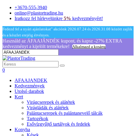
+3670-555-3940
online@plastortrading.hu
Iratkozz fel hírlevelünkre
5%
kedvezményért!
Fedezd fel a nyári ajánlatokat" akciónk 2026.07.24 és 2026.31.08 között zajlik
és a készlet erejéig érvényes.
Használd az ÁFAAJÁNDÉK kupont, és kapsz -27% EXTRA
kedvezményt a kijelölt termékekre!
Alkalmazd a kosárra
0
AFAAJANDEK
Kedvezmények
Utolsó darabok
Kert
Virágcserepek és alátétek
Virágládák és alátétek
Palántacserepek és palántanevelő tálcák
Tartozékok
Esővízgyűjtő tartályok és fedelek
Konyha
Kések