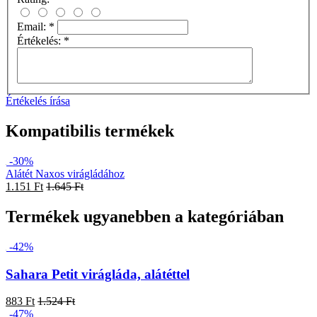
Email:
*
Értékelés:
*
Értékelés írása
Kompatibilis termékek
-30%
Alátét Naxos virágládához
1.151 Ft
1.645 Ft
Termékek ugyanebben a kategóriában
-42%
Sahara Petit virágláda, alátéttel
883 Ft
1.524 Ft
-47%