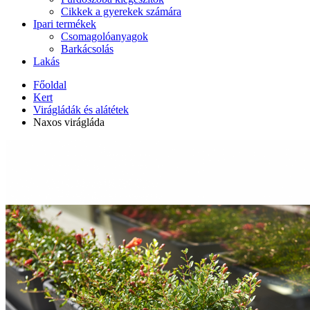
Cikkek a gyerekek számára
Ipari termékek
Csomagolóanyagok
Barkácsolás
Lakás
Főoldal
Kert
Virágládák és alátétek
Naxos virágláda