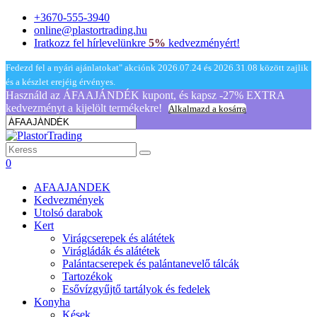
+3670-555-3940
online@plastortrading.hu
Iratkozz fel hírlevelünkre
5%
kedvezményért!
Fedezd fel a nyári ajánlatokat" akciónk 2026.07.24 és 2026.31.08 között zajlik
és a készlet erejéig érvényes.
Használd az ÁFAAJÁNDÉK kupont, és kapsz -27% EXTRA
kedvezményt a kijelölt termékekre!
Alkalmazd a kosárra
0
AFAAJANDEK
Kedvezmények
Utolsó darabok
Kert
Virágcserepek és alátétek
Virágládák és alátétek
Palántacserepek és palántanevelő tálcák
Tartozékok
Esővízgyűjtő tartályok és fedelek
Konyha
Kések