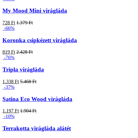
My Mood Mini virágláda
728 Ft
1.379 Ft
-66%
Koronka csipkézett virágláda
819 Ft
2.428 Ft
-76%
Tripla virágláda
1.338 Ft
5.468 Ft
-37%
Satina Eco Wood virágláda
1.197 Ft
1.904 Ft
-10%
Terrakotta virágláda alátét