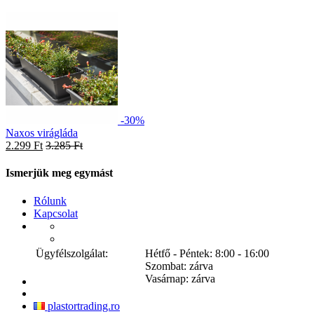
-30%
Naxos virágláda
2.299 Ft
3.285 Ft
Ismerjük meg egymást
Rólunk
Kapcsolat
Ügyfélszolgálat:
Hétfő - Péntek: 8:00 - 16:00
Szombat: zárva
Vasárnap: zárva
plastortrading.ro