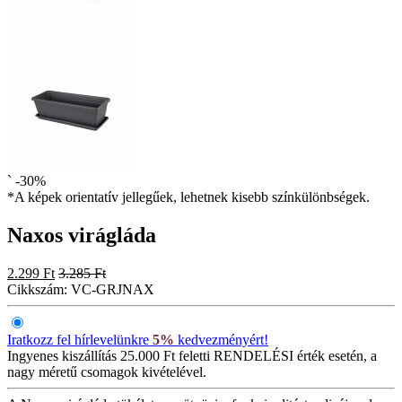
`
-30%
*A képek orientatív jellegűek, lehetnek kisebb színkülönbségek.
Naxos virágláda
2.299 Ft
3.285 Ft
Cikkszám:
VC-GRJNAX
Iratkozz fel hírlevelünkre
5%
kedvezményért!
Ingyenes kiszállítás
25.000 Ft feletti RENDELÉSI érték esetén, a
nagy méretű csomagok kivételével.