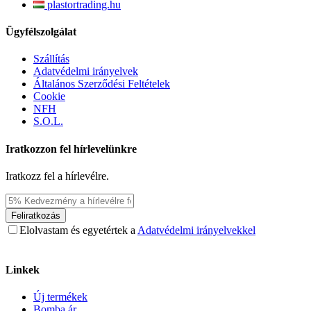
plastortrading.hu
Ügyfélszolgálat
Szállítás
Adatvédelmi irányelvek
Általános Szerződési Feltételek
Cookie
NFH
S.O.L.
Iratkozzon fel hírlevelünkre
Iratkozz fel a hírlevélre.
Feliratkozás
Elolvastam és egyetértek a
Adatvédelmi irányelvekkel
Linkek
Új termékek
Bomba ár