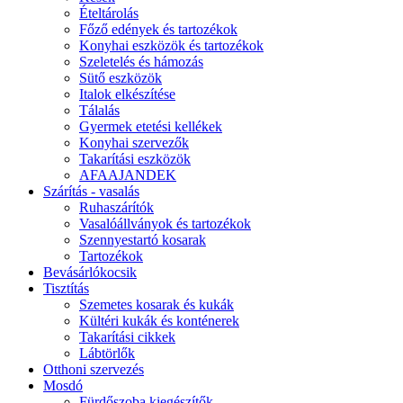
Ételtárolás
Főző edények és tartozékok
Konyhai eszközök és tartozékok
Szeletelés és hámozás
Sütő eszközök
Italok elkészítése
Tálalás
Gyermek etetési kellékek
Konyhai szervezők
Takarítási eszközök
AFAAJANDEK
Szárítás - vasalás
Ruhaszárítók
Vasalóállványok és tartozékok
Szennyestartó kosarak
Tartozékok
Bevásárlókocsik
Tisztítás
Szemetes kosarak és kukák
Kültéri kukák és konténerek
Takarítási cikkek
Lábtörlők
Otthoni szervezés
Mosdó
Fürdőszoba kiegészítők