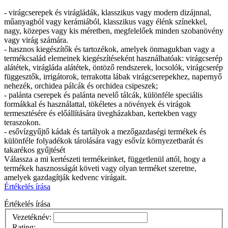
- virágcserepek és virágládák, klasszikus vagy modern dizájnnal,
műanyagból vagy kerámiából, klasszikus vagy élénk színekkel,
nagy, közepes vagy kis méretben, megfelelőek minden szobanövény
vagy virág számára.
- hasznos kiegészítők és tartozékok, amelyek önmagukban vagy a
termékcsalád elemeinek kiegészítéseként használhatóak: virágcserép
alátétek, virágláda alátétek, öntöző rendszerek, locsolók, virágcserép
függesztők, irrigátorok, terrakotta lábak virágcserepekhez, napernyő
nehezék, orchidea pálcák és orchidea csipeszek;
- palánta cserepek és palánta nevelő tálcák, különféle speciális
formákkal és használattal, tökéletes a növények és virágok
termesztésére és előállítására üvegházakban, kertekben vagy
teraszokon.
- esővízgyűjtő kádak és tartályok a mezőgazdaségi termékek és
különféle folyadékok tárolására vagy esővíz környezetbarát és
takarékos gyűjtését
Válassza a mi kertészeti termékeinket, függetlenül attól, hogy a
termékek hasznosságát követi vagy olyan terméket szeretne,
amelyek gazdagítják kedvenc virágait.
Értékelés írása
Értékelés írása
Vezetéknév:
Rating: