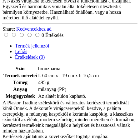
A Naxos virágláda tökéletesen ötvözi a funkcionlitást a dizájnnal.
Egyszerű és harmonikus vonalai által tökéletesen illeszkedik
bármilyen környezetbe. Használható önállóan, vagy a hozzá
méretben illő alátéttel együtt.
Share:
Kedvencekhez ad
0 Értékelés
Termék jellemzői
Leírás
Értékelések
(0)
Szín
bronzbarna
Termék méretei
L 60 cm x l 19 cm x h 16,5 cm
Tömeg
495 g
Anyag
műanyag (PP)
Megjegyzések
Az alátét külön kapható.
A Plastor Trading széleskörű és változatos kertészeti terméklistát
kínál Önnek. A dekoratív virágcserepektől kezdve, a palánta
cserepekig, a műanyag kaspóktól a kerámia kaspókig, a klasszikus
színektől az élénk, modern színekig, minden méretben és formában,
kertészeti termékeink megtalálják a helyüket és hasznossá válnak
minden háztartásban.
Kertészeti ajánlatunk a következőket foglalja magába: