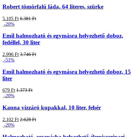
Robert tömörfalú láda, 64 literes, szürke
5.105 Ft
6.381 Ft
-20%
Emil halmozható és egymásra helyezhető doboz,
fedéllel, 30 liter
2.996 Ft
3.746 Ft
-51%
Emil halmozható és egymásra helyezhető doboz, 15
liter
679 Ft
1.373 Ft
-20%
Kanna vízzáró kupakkal, 10 liter, fehér
2.102 Ft
2.628 Ft
-20%
Halmozható, egymásba helyezhető élemiszeripari