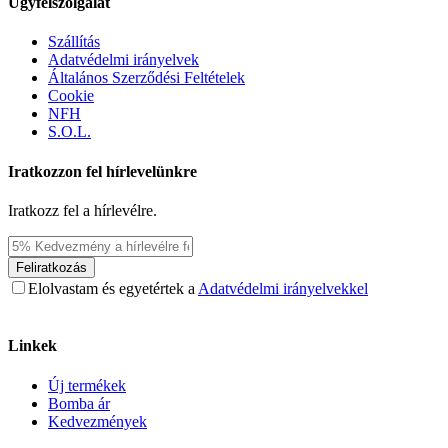
Ügyfélszolgálat
Szállítás
Adatvédelmi irányelvek
Általános Szerződési Feltételek
Cookie
NFH
S.O.L.
Iratkozzon fel hírlevelünkre
Iratkozz fel a hírlevélre.
Feliratkozás
Elolvastam és egyetértek a
Adatvédelmi irányelvekkel
Linkek
Új termékek
Bomba ár
Kedvezmények