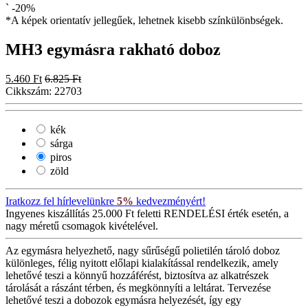
`
-20%
*A képek orientatív jellegűek, lehetnek kisebb színkülönbségek.
MH3 egymásra rakható doboz
5.460 Ft
6.825 Ft
Cikkszám:
22703
kék
sárga
piros
zöld
Iratkozz fel hírlevelünkre
5%
kedvezményért!
Ingyenes kiszállítás
25.000 Ft feletti RENDELÉSI érték esetén, a
nagy méretű csomagok kivételével.
Az egymásra helyezhető, nagy sűrűségű polietilén tároló doboz
különleges, félig nyitott előlapi kialakítással rendelkezik, amely
lehetővé teszi a könnyű hozzáférést, biztosítva az alkatrészek
tárolását a rászánt térben, és megkönnyíti a leltárat. Tervezése
lehetővé teszi a dobozok egymásra helyezését, így egy