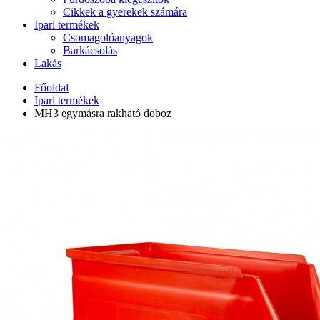
Cikkek a gyerekek számára
Ipari termékek
Csomagolóanyagok
Barkácsolás
Lakás
Főoldal
Ipari termékek
MH3 egymásra rakható doboz