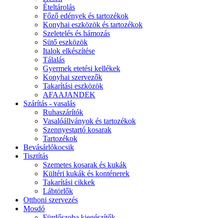
Ételtárolás
Főző edények és tartozékok
Konyhai eszközök és tartozékok
Szeletelés és hámozás
Sütő eszközök
Italok elkészítése
Tálalás
Gyermek etetési kellékek
Konyhai szervezők
Takarítási eszközök
AFAAJANDEK
Szárítás - vasalás
Ruhaszárítók
Vasalóállványok és tartozékok
Szennyestartó kosarak
Tartozékok
Bevásárlókocsik
Tisztítás
Szemetes kosarak és kukák
Kültéri kukák és konténerek
Takarítási cikkek
Lábtörlők
Otthoni szervezés
Mosdó
Fürdőszoba kiegészítők