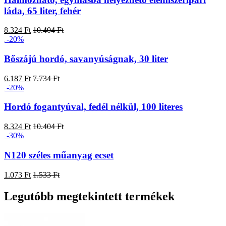
láda, 65 liter, fehér
8.324 Ft
10.404 Ft
-20%
Bőszájú hordó, savanyúságnak, 30 liter
6.187 Ft
7.734 Ft
-20%
Hordó fogantyúval, fedél nélkül, 100 literes
8.324 Ft
10.404 Ft
-30%
N120 széles műanyag ecset
1.073 Ft
1.533 Ft
Legutóbb megtekintett termékek