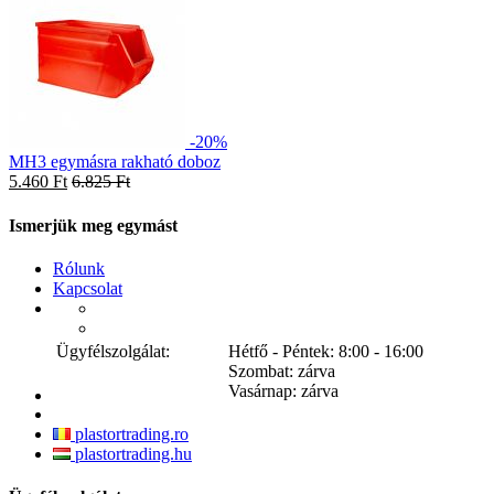
-20%
MH3 egymásra rakható doboz
5.460 Ft
6.825 Ft
Ismerjük meg egymást
Rólunk
Kapcsolat
Ügyfélszolgálat:
Hétfő - Péntek: 8:00 - 16:00
Szombat: zárva
Vasárnap: zárva
plastortrading.ro
plastortrading.hu