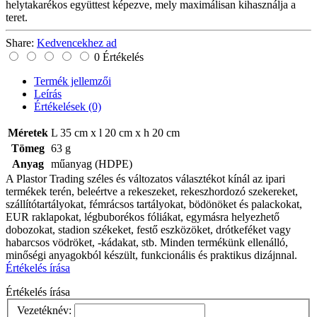
helytakarékos együttest képezve, mely maximálisan kihasználja a
teret.
Share:
Kedvencekhez ad
0 Értékelés
Termék jellemzői
Leírás
Értékelések
(0)
Méretek
L 35 cm x l 20 cm x h 20 cm
Tömeg
63 g
Anyag
műanyag (HDPE)
A Plastor Trading széles és változatos választékot kínál az ipari
termékek terén, beleértve a rekeszeket, rekeszhordozó szekereket,
szállítótartályokat, fémrácsos tartályokat, bödönöket és palackokat,
EUR raklapokat, légbuborékos fóliákat, egymásra helyezhető
dobozokat, stadion székeket, festő eszközöket, drótkeféket vagy
habarcsos vödröket, -kádakat, stb. Minden termékünk ellenálló,
minőségi anyagokból készült, funkcionális és praktikus dizájnnal.
Értékelés írása
Értékelés írása
Vezetéknév: