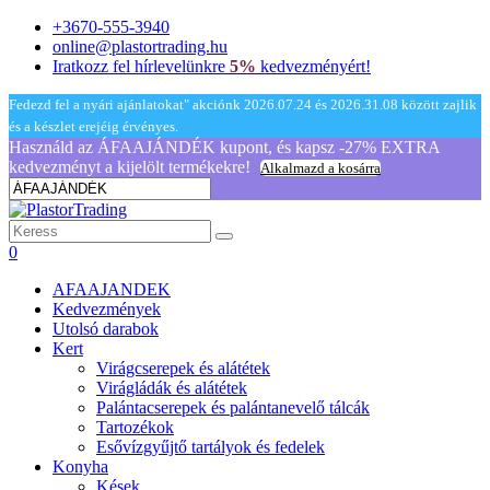
+3670-555-3940
online@plastortrading.hu
Iratkozz fel hírlevelünkre
5%
kedvezményért!
Fedezd fel a nyári ajánlatokat" akciónk 2026.07.24 és 2026.31.08 között zajlik
és a készlet erejéig érvényes.
Használd az ÁFAAJÁNDÉK kupont, és kapsz -27% EXTRA
kedvezményt a kijelölt termékekre!
Alkalmazd a kosárra
0
AFAAJANDEK
Kedvezmények
Utolsó darabok
Kert
Virágcserepek és alátétek
Virágládák és alátétek
Palántacserepek és palántanevelő tálcák
Tartozékok
Esővízgyűjtő tartályok és fedelek
Konyha
Kések