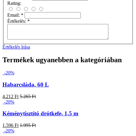
Rating:
Email:
*
Értékelés:
*
Értékelés írása
Termékek ugyanebben a kategóriában
-20%
Habarcsláda, 60 L
4.212 Ft
5.265 Ft
-20%
Kéménytisztító drótkefe, 1,5 m
1.596 Ft
1.995 Ft
-20%