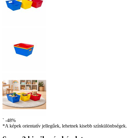
`
-48%
*A képek orientatív jellegűek, lehetnek kisebb színkülönbségek.