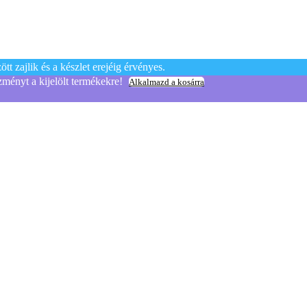
t zajlik és a készlet erejéig érvényes.
yt a kijelölt termékekre!
Alkalmazd a kosárra