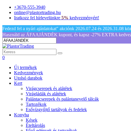
+3670-555-3940
online@plastortrading.hu
Iratkozz fel hírlevelünkre
5%
kedvezményért!
Fedezd fel a nyári ajánlatokat" akciónk 2026.07.24 és 2026.31.08 közöt
Használd az ÁFAAJÁNDÉK kupont, és kapsz -27% EXTRA kedvezmén
0
Új termékek
Kedvezmények
Utolsó darabok
Kert
Virágcserepek és alátétek
Virágládák és alátétek
Palántacserepek és palántanevelő tálcák
Tartozékok
Esővízgyűjtő tartályok és fedelek
Konyha
Kések
Ételtárolás
Főző edények és tartozékok