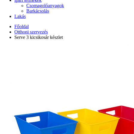
Ipari termékek
Csomagolóanyagok
Barkácsolás
Lakás
Főoldal
Otthoni szervezés
Serve 3 kicsikosár készlet