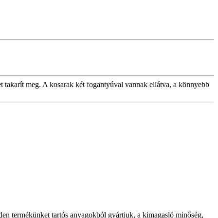
et takarít meg. A kosarak két fogantyúval vannak ellátva, a könnyebb
inden termékünket tartós anyagokból gyártjuk, a kimagasló minőség,