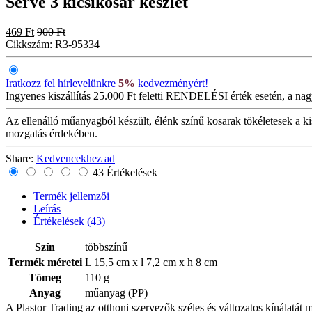
Serve 3 kicsikosár készlet
469 Ft
900 Ft
Cikkszám:
R3-95334
Iratkozz fel hírlevelünkre
5%
kedvezményért!
Ingyenes kiszállítás
25.000 Ft feletti RENDELÉSI érték esetén, a nag
Az ellenálló műanyagból készült, élénk színű kosarak tökéletesek a ki
mozgatás érdekében.
Share:
Kedvencekhez ad
43 Értékelések
Termék jellemzői
Leírás
Értékelések
(43)
Szín
többszínű
Termék méretei
L 15,5 cm x l 7,2 cm x h 8 cm
Tömeg
110 g
Anyag
műanyag (PP)
A Plastor Trading az otthoni szervezők széles és változatos kínálatát