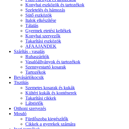
Konyhai eszközök és tartozékok
Szeletelés és hámozás
Sütő eszközök
Italok elkészítése
Tálalás
Gyermek etetési kellékek
Konyhai szervezők
Takarítási eszközök
AFAAJANDEK
Szárítás - vasalás
Ruhaszárítók
Vasalóállványok és tartozékok
Szennyestartó kosarak
Tartozékok
Bevásárlókocsik
Tisztítás
Szemetes kosarak és kukák
Kültéri kukák és konténerek
Takarítási cikkek
Lábtörlők
Otthoni szervezés
Mosdó
Fürdőszoba kiegészítők
Cikkek a gyerekek számára