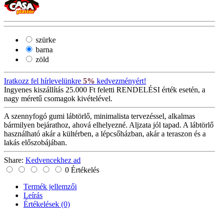
szürke
barna
zöld
Iratkozz fel hírlevelünkre
5%
kedvezményért!
Ingyenes kiszállítás
25.000 Ft feletti RENDELÉSI érték esetén, a
nagy méretű csomagok kivételével.
A szennyfogó gumi lábtörlő, minimalista tervezéssel, alkalmas
bármilyen bejárathoz, ahová elhelyezné. Aljzata jól tapad. A lábtörlő
használható akár a kültérben, a lépcsőházban, akár a teraszon és a
lakás előszobájában.
Share:
Kedvencekhez ad
0 Értékelés
Termék jellemzői
Leírás
Értékelések
(0)