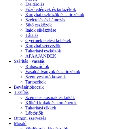
Ételtárolás
Főző edények és tartozékok
Konyhai eszközök és tartozékok
Szeletelés és hámozás
Sütő eszközök
Italok elkészítése
Tálalás
Gyermek etetési kellékek
Konyhai szervezők
Takarítási eszközök
AFAAJANDEK
Szárítás - vasalás
Ruhaszárítók
Vasalóállványok és tartozékok
Szennyestartó kosarak
Tartozékok
Bevásárlókocsik
Tisztítás
Szemetes kosarak és kukák
Kültéri kukák és konténerek
Takarítási cikkek
Lábtörlők
Otthoni szervezés
Mosdó
Fürdőszoba kiegészítők