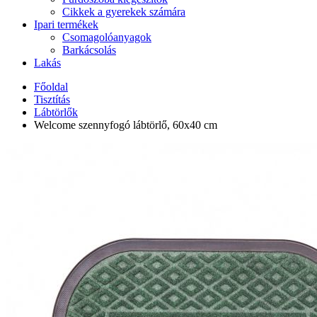
Cikkek a gyerekek számára
Ipari termékek
Csomagolóanyagok
Barkácsolás
Lakás
Főoldal
Tisztítás
Lábtörlők
Welcome szennyfogó lábtörlő, 60x40 cm