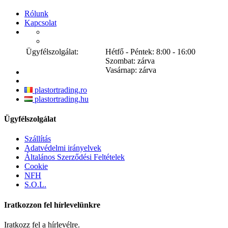
Rólunk
Kapcsolat
Ügyfélszolgálat:
Hétfő - Péntek: 8:00 - 16:00
Szombat: zárva
Vasárnap: zárva
plastortrading.ro
plastortrading.hu
Ügyfélszolgálat
Szállítás
Adatvédelmi irányelvek
Általános Szerződési Feltételek
Cookie
NFH
S.O.L.
Iratkozzon fel hírlevelünkre
Iratkozz fel a hírlevélre.