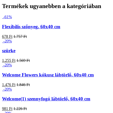
Termékek ugyanebben a kategóriában
-61%
Flexibilis szőnyeg, 60x40 cm
678 Ft
1.757 Ft
-20%
szürke
1.255 Ft
1.569 Ft
-20%
Welcome Flowers kókusz lábtörlő, 60x40 cm
1.476 Ft
1.846 Ft
-20%
Welcome(1) szennyfogó lábtörlő, 60x40 cm
981 Ft
1.226 Ft