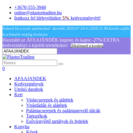
+3670-555-3940
online@plastortrading.hu
Iratkozz fel hírlevelünkre
5%
kedvezményért!
Fedezd fel a nyári ajánlatokat" akciónk 2026.07.24 és 2026.31.08 között zajlik
és a készlet erejéig érvényes.
Használd az ÁFAAJÁNDÉK kupont, és kapsz -27% EXTRA
kedvezményt a kijelölt termékekre!
Alkalmazd a kosárra
0
AFAAJANDEK
Kedvezmények
Utolsó darabok
Kert
Virágcserepek és alátétek
Virágládák és alátétek
Palántacserepek és palántanevelő tálcák
Tartozékok
Esővízgyűjtő tartályok és fedelek
Konyha
Kések