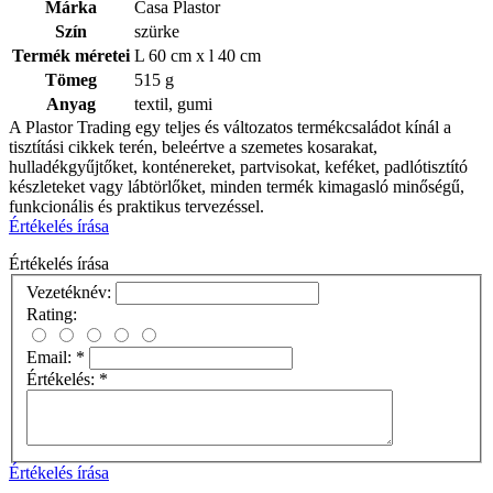
Márka
Casa Plastor
Szín
szürke
Termék méretei
L 60 cm x l 40 cm
Tömeg
515 g
Anyag
textil, gumi
A Plastor Trading egy teljes és változatos termékcsaládot kínál a
tisztítási cikkek terén, beleértve a szemetes kosarakat,
hulladékgyűjtőket, konténereket, partvisokat, keféket, padlótisztító
készleteket vagy lábtörlőket, minden termék kimagasló minőségű,
funkcionális és praktikus tervezéssel.
Értékelés írása
Értékelés írása
Vezetéknév:
Rating:
Email:
*
Értékelés:
*
Értékelés írása