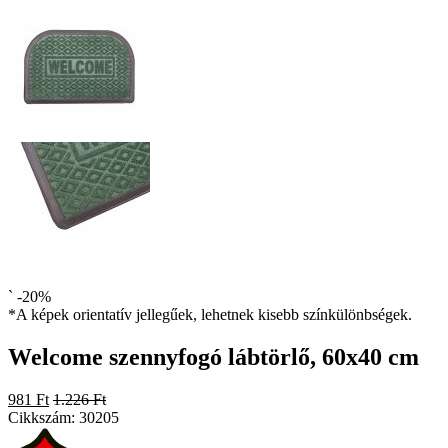
`
-20%
*A képek orientatív jellegűek, lehetnek kisebb színkülönbségek.
Welcome szennyfogó lábtörlő, 60x40 cm
981 Ft
1.226 Ft
Cikkszám:
30205