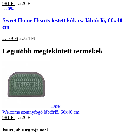
981 Ft
1.226 Ft
-20%
Sweet Home Hearts festett kókusz lábtörlő, 60x40
cm
2.179 Ft
2.724 Ft
Legutóbb megtekintett termékek
-20%
Welcome szennyfogó lábtörlő, 60x40 cm
981 Ft
1.226 Ft
Ismerjük meg egymást