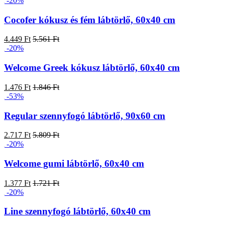
-20%
Cocofer kókusz és fém lábtörlő, 60x40 cm
4.449 Ft
5.561 Ft
-20%
Welcome Greek kókusz lábtörlő, 60x40 cm
1.476 Ft
1.846 Ft
-53%
Regular szennyfogó lábtörlő, 90x60 cm
2.717 Ft
5.809 Ft
-20%
Welcome gumi lábtörlő, 60x40 cm
1.377 Ft
1.721 Ft
-20%
Line szennyfogó lábtörlő, 60x40 cm