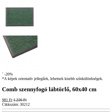
`
-20%
*A képek orientatív jellegűek, lehetnek kisebb színkülönbségek.
Comb szennyfogó lábtörlő, 60x40 cm
981 Ft
1.226 Ft
Cikkszám:
30212