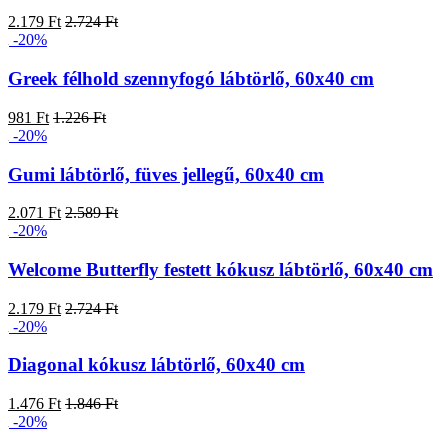
2.179 Ft
2.724 Ft
-20%
Greek félhold szennyfogó lábtörlő, 60x40 cm
981 Ft
1.226 Ft
-20%
Gumi lábtörlő, füves jellegű, 60x40 cm
2.071 Ft
2.589 Ft
-20%
Welcome Butterfly festett kókusz lábtörlő, 60x40 cm
2.179 Ft
2.724 Ft
-20%
Diagonal kókusz lábtörlő, 60x40 cm
1.476 Ft
1.846 Ft
-20%