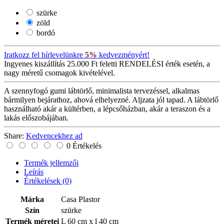
szürke
zöld
bordó
Iratkozz fel hírlevelünkre
5%
kedvezményért!
Ingyenes kiszállítás
25.000 Ft feletti RENDELÉSI érték esetén, a
nagy méretű csomagok kivételével.
A szennyfogó gumi lábtörlő, minimalista tervezéssel, alkalmas
bármilyen bejárathoz, ahová elhelyezné. Aljzata jól tapad. A lábtörlő
használható akár a kültérben, a lépcsőházban, akár a teraszon és a
lakás előszobájában.
Share:
Kedvencekhez ad
0 Értékelés
Termék jellemzői
Leírás
Értékelések
(0)
Márka
Casa Plastor
Szín
szürke
Termék méretei
L 60 cm x l 40 cm