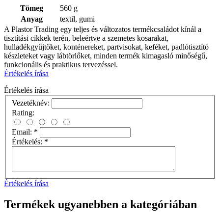
Tömeg
560 g
Anyag
textil, gumi
A Plastor Trading egy teljes és változatos termékcsaládot kínál a
tisztítási cikkek terén, beleértve a szemetes kosarakat,
hulladékgyűjtőket, konténereket, partvisokat, keféket, padlótisztító
készleteket vagy lábtörlőket, minden termék kimagasló minőségű,
funkcionális és praktikus tervezéssel.
Értékelés írása
Értékelés írása
Vezetéknév:
Rating:
Email:
*
Értékelés:
*
Értékelés írása
Termékek ugyanebben a kategóriában