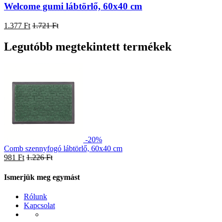
Welcome gumi lábtörlő, 60x40 cm
1.377 Ft
1.721 Ft
Legutóbb megtekintett termékek
-20%
Comb szennyfogó lábtörlő, 60x40 cm
981 Ft
1.226 Ft
Ismerjük meg egymást
Rólunk
Kapcsolat