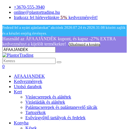
+3670-555-3940
online@plastortrading.hu
Iratkozz fel hírlevelünkre
5%
kedvezményért!
Fedezd fel a nyári ajánlatokat" akciónk 2026.07.24 és 2026.31.08 között zajlik
és a készlet erejéig érvényes.
Használd az ÁFAAJÁNDÉK kupont, és kapsz -27% EXTRA
kedvezményt a kijelölt termékekre!
Alkalmazd a kosárra
0
AFAAJANDEK
Kedvezmények
Utolsó darabok
Kert
Virágcserepek és alátétek
Virágládák és alátétek
Palántacserepek és palántanevelő tálcák
Tartozékok
Esővízgyűjtő tartályok és fedelek
Konyha
Kések