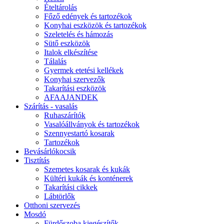
Ételtárolás
Főző edények és tartozékok
Konyhai eszközök és tartozékok
Szeletelés és hámozás
Sütő eszközök
Italok elkészítése
Tálalás
Gyermek etetési kellékek
Konyhai szervezők
Takarítási eszközök
AFAAJANDEK
Szárítás - vasalás
Ruhaszárítók
Vasalóállványok és tartozékok
Szennyestartó kosarak
Tartozékok
Bevásárlókocsik
Tisztítás
Szemetes kosarak és kukák
Kültéri kukák és konténerek
Takarítási cikkek
Lábtörlők
Otthoni szervezés
Mosdó
Fürdőszoba kiegészítők