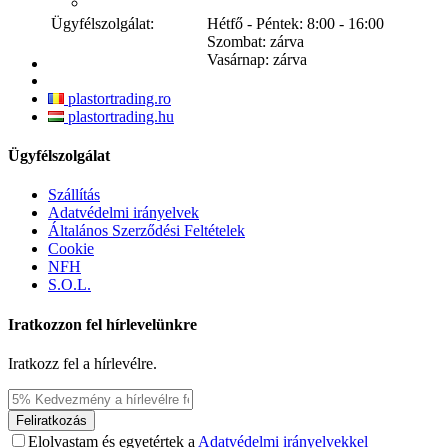
Ügyfélszolgálat:
Hétfő - Péntek: 8:00 - 16:00
Szombat: zárva
Vasárnap: zárva
plastortrading.ro
plastortrading.hu
Ügyfélszolgálat
Szállítás
Adatvédelmi irányelvek
Általános Szerződési Feltételek
Cookie
NFH
S.O.L.
Iratkozzon fel hírlevelünkre
Iratkozz fel a hírlevélre.
Feliratkozás
Elolvastam és egyetértek a
Adatvédelmi irányelvekkel