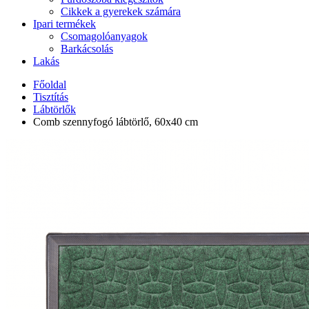
Cikkek a gyerekek számára
Ipari termékek
Csomagolóanyagok
Barkácsolás
Lakás
Főoldal
Tisztítás
Lábtörlők
Comb szennyfogó lábtörlő, 60x40 cm