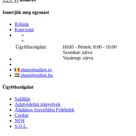
3.237 Ft
4.046 Ft
Ismerjük meg egymást
Rólunk
Kapcsolat
Ügyfélszolgálat:
Hétfő - Péntek: 8:00 - 16:00
Szombat: zárva
Vasárnap: zárva
plastortrading.ro
plastortrading.hu
Ügyfélszolgálat
Szállítás
Adatvédelmi irányelvek
Általános Szerződési Feltételek
Cookie
NFH
S.O.L.