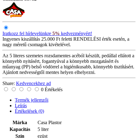
Iratkozz fel hírlevelünkre
5%
kedvezményért!
Ingyenes kiszállítás
25.000 Ft feletti RENDELÉSI érték esetén, a
nagy méretű csomagok kivételével.
Az 5 literes szemetes rozsdamentes acéból készült, pedállal ellátott a
könnyebb nyitásért, fogantyúval a könnyebb mozgatásért és
műanyag (PP) belső vödörrel a higiénikusabb, könnyebb tisztításért.
Ajánlott nedvességtől mentes helyen elhelyezni.
Share:
Kedvencekhez ad
0 Értékelés
Termék jellemzői
Leírás
Értékelések
(0)
Márka
Casa Plastor
Kapacitás
5 liter
Szín
ezüst