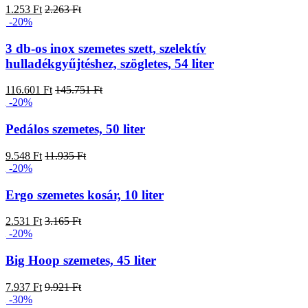
1.253 Ft
2.263 Ft
-20%
3 db-os inox szemetes szett, szelektív
hulladékgyűjtéshez, szögletes, 54 liter
116.601 Ft
145.751 Ft
-20%
Pedálos szemetes, 50 liter
9.548 Ft
11.935 Ft
-20%
Ergo szemetes kosár, 10 liter
2.531 Ft
3.165 Ft
-20%
Big Hoop szemetes, 45 liter
7.937 Ft
9.921 Ft
-30%