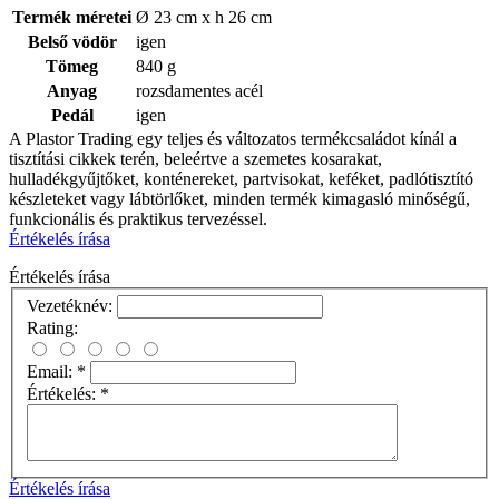
Termék méretei
Ø 23 cm x h 26 cm
Belső vödör
igen
Tömeg
840 g
Anyag
rozsdamentes acél
Pedál
igen
A Plastor Trading egy teljes és változatos termékcsaládot kínál a
tisztítási cikkek terén, beleértve a szemetes kosarakat,
hulladékgyűjtőket, konténereket, partvisokat, keféket, padlótisztító
készleteket vagy lábtörlőket, minden termék kimagasló minőségű,
funkcionális és praktikus tervezéssel.
Értékelés írása
Értékelés írása
Vezetéknév:
Rating:
Email:
*
Értékelés:
*
Értékelés írása