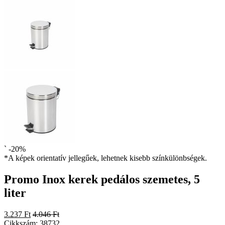
`
-20%
*A képek orientatív jellegűek, lehetnek kisebb színkülönbségek.
Promo Inox kerek pedálos szemetes, 5
liter
3.237 Ft
4.046 Ft
Cikkszám:
38732