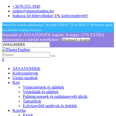
+3670-555-3940
online@plastortrading.hu
Iratkozz fel hírlevelünkre
5%
kedvezményért!
Fedezd fel a nyári ajánlatokat" akciónk 2026.07.24 és 2026.31.08 között zajlik
és a készlet erejéig érvényes.
Használd az ÁFAAJÁNDÉK kupont, és kapsz -27% EXTRA
kedvezményt a kijelölt termékekre!
Alkalmazd a kosárra
0
AFAAJANDEK
Kedvezmények
Utolsó darabok
Kert
Virágcserepek és alátétek
Virágládák és alátétek
Palántacserepek és palántanevelő tálcák
Tartozékok
Esővízgyűjtő tartályok és fedelek
Konyha
Kések