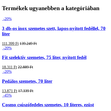
Termékek ugyanebben a kategóriában
-20%
3 db-os inox szemetes szett, lapos-nyitott fedéllel, 70
liter
111.399 Ft
139.249 Ft
-20%
Fit szelektív szemetes, 75 liter, nyitott fedél
18.311 Ft
22.889 Ft
-20%
Pedálos szemetes, 70 liter
13.871 Ft
17.339 Ft
-45%
Cosmo csúszófedeles szemetes, 10 literes, ezüst