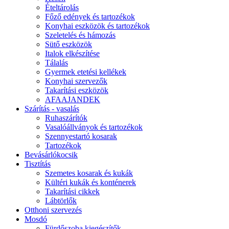
Ételtárolás
Főző edények és tartozékok
Konyhai eszközök és tartozékok
Szeletelés és hámozás
Sütő eszközök
Italok elkészítése
Tálalás
Gyermek etetési kellékek
Konyhai szervezők
Takarítási eszközök
AFAAJANDEK
Szárítás - vasalás
Ruhaszárítók
Vasalóállványok és tartozékok
Szennyestartó kosarak
Tartozékok
Bevásárlókocsik
Tisztítás
Szemetes kosarak és kukák
Kültéri kukák és konténerek
Takarítási cikkek
Lábtörlők
Otthoni szervezés
Mosdó
Fürdőszoba kiegészítők