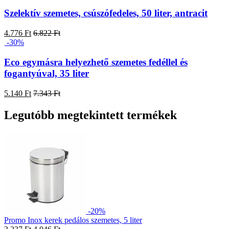
Szelektív szemetes, csúszófedeles, 50 liter, antracit
4.776 Ft
6.822 Ft
-30%
Eco egymásra helyezhető szemetes fedéllel és
fogantyúval, 35 liter
5.140 Ft
7.343 Ft
Legutóbb megtekintett termékek
-20%
Promo Inox kerek pedálos szemetes, 5 liter