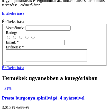
nagyon praktikusak és ergonomikusak, funkcionális és harmónikus
tervezéssel, elérhető áron.
Értékelés írása
Értékelés írása
Vezetéknév:
Rating:
Email:
*
Értékelés:
*
Értékelés írása
Termékek ugyanebben a kategóriában
-31%
Presto burgonya spirálvágó, 4 nyárstűvel
3.015 Ft
4.376 Ft