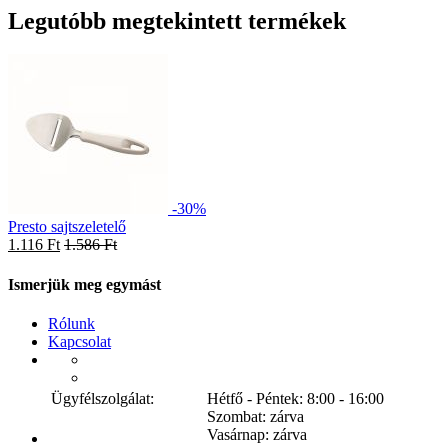
Legutóbb megtekintett termékek
-30%
Presto sajtszeletelő
1.116 Ft
1.586 Ft
Ismerjük meg egymást
Rólunk
Kapcsolat
Ügyfélszolgálat:
Hétfő - Péntek: 8:00 - 16:00
Szombat: zárva
Vasárnap: zárva