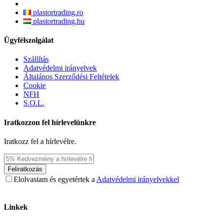
plastortrading.ro
plastortrading.hu
Ügyfélszolgálat
Szállítás
Adatvédelmi irányelvek
Általános Szerződési Feltételek
Cookie
NFH
S.O.L.
Iratkozzon fel hírlevelünkre
Iratkozz fel a hírlevélre.
Feliratkozás
Elolvastam és egyetértek a
Adatvédelmi irányelvekkel
Linkek