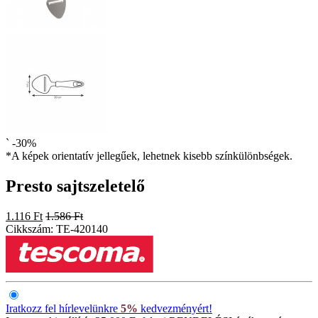
`
-30%
*A képek orientatív jellegűek, lehetnek kisebb színkülönbségek.
Presto sajtszeletelő
1.116 Ft
1.586 Ft
Cikkszám:
TE-420140
Iratkozz fel hírlevelünkre
5%
kedvezményért!