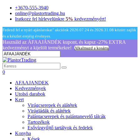
+3670-555-3940
online@plastortrading.hu
Iratkozz fel hírlevelünkre
5%
kedvezményért!
Fedezd fel a nyári ajánlatokat" akciónk 2026.07.24 és 2026.31.08 között zajlik
és a készlet erejéig érvényes.
Használd az ÁFAAJÁNDÉK kupont, és kapsz -27% EXTRA
kedvezményt a kijelölt termékekre!
Alkalmazd a kosárra
0
AFAAJANDEK
Kedvezmények
Utolsó darabok
Kert
Virágcserepek és alátétek
Virágládák és alátétek
Palántacserepek és palántanevelő tálcák
Tartozékok
Esővízgyűjtő tartályok és fedelek
Konyha
Kések