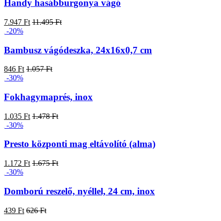
Handy hasábburgonya vágó
7.947 Ft
11.495 Ft
-20%
Bambusz vágódeszka, 24x16x0,7 cm
846 Ft
1.057 Ft
-30%
Fokhagymaprés, inox
1.035 Ft
1.478 Ft
-30%
Presto központi mag eltávolító (alma)
1.172 Ft
1.675 Ft
-30%
Domború reszelő, nyéllel, 24 cm, inox
439 Ft
626 Ft