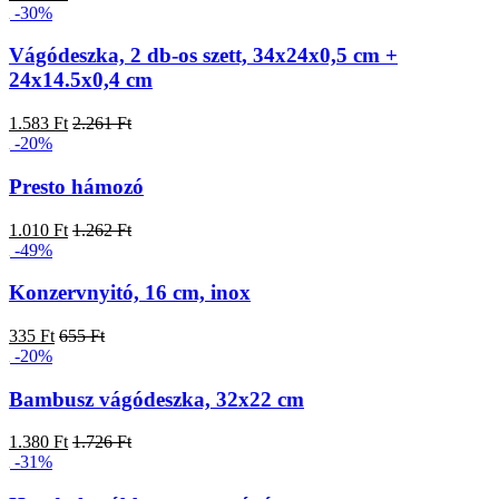
-30%
Vágódeszka, 2 db-os szett, 34x24x0,5 cm +
24x14.5x0,4 cm
1.583 Ft
2.261 Ft
-20%
Presto hámozó
1.010 Ft
1.262 Ft
-49%
Konzervnyitó, 16 cm, inox
335 Ft
655 Ft
-20%
Bambusz vágódeszka, 32x22 cm
1.380 Ft
1.726 Ft
-31%