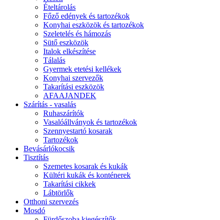
Ételtárolás
Főző edények és tartozékok
Konyhai eszközök és tartozékok
Szeletelés és hámozás
Sütő eszközök
Italok elkészítése
Tálalás
Gyermek etetési kellékek
Konyhai szervezők
Takarítási eszközök
AFAAJANDEK
Szárítás - vasalás
Ruhaszárítók
Vasalóállványok és tartozékok
Szennyestartó kosarak
Tartozékok
Bevásárlókocsik
Tisztítás
Szemetes kosarak és kukák
Kültéri kukák és konténerek
Takarítási cikkek
Lábtörlők
Otthoni szervezés
Mosdó
Fürdőszoba kiegészítők