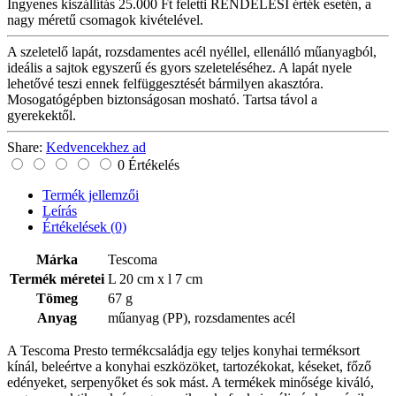
Ingyenes kiszállítás
25.000 Ft feletti RENDELÉSI érték esetén, a
nagy méretű csomagok kivételével.
A szeletelő lapát, rozsdamentes acél nyéllel, ellenálló műanyagból,
ideális a sajtok egyszerű és gyors szeleteléséhez. A lapát nyele
lehetővé teszi ennek felfüggesztését bármilyen akasztóra.
Mosogatógépben biztonságosan mosható. Tartsa távol a
gyerekektől.
Share:
Kedvencekhez ad
0 Értékelés
Termék jellemzői
Leírás
Értékelések
(0)
Márka
Tescoma
Termék méretei
L 20 cm x l 7 cm
Tömeg
67 g
Anyag
műanyag (PP), rozsdamentes acél
A Tescoma Presto termékcsaládja egy teljes konyhai terméksort
kínál, beleértve a konyhai eszközöket, tartozékokat, késeket, főző
edényeket, serpenyőket és sok mást. A termékek minősége kiváló,