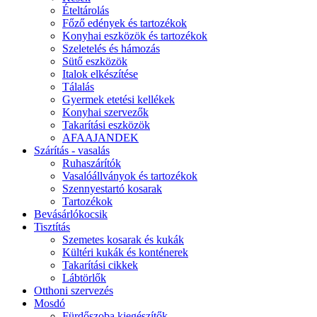
Ételtárolás
Főző edények és tartozékok
Konyhai eszközök és tartozékok
Szeletelés és hámozás
Sütő eszközök
Italok elkészítése
Tálalás
Gyermek etetési kellékek
Konyhai szervezők
Takarítási eszközök
AFAAJANDEK
Szárítás - vasalás
Ruhaszárítók
Vasalóállványok és tartozékok
Szennyestartó kosarak
Tartozékok
Bevásárlókocsik
Tisztítás
Szemetes kosarak és kukák
Kültéri kukák és konténerek
Takarítási cikkek
Lábtörlők
Otthoni szervezés
Mosdó
Fürdőszoba kiegészítők