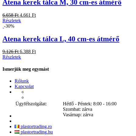
Atena kerek tálca M, 30 cm-es átmérő
6.658 Ft
4.661 Ft
Részletek
-30%
Atena kerek tálca L, 40 cm-es átmérő
9.126 Ft
6.388 Ft
Részletek
Ismerjük meg egymást
Rólunk
Kapcsolat
Ügyfélszolgálat:
Hétfő - Péntek: 8:00 - 16:00
Szombat: zárva
Vasárnap: zárva
plastortrading.ro
plastortrading.hu