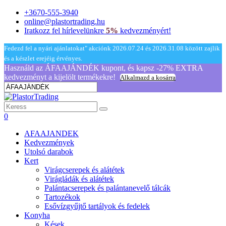
+3670-555-3940
online@plastortrading.hu
Iratkozz fel hírlevelünkre
5%
kedvezményért!
Fedezd fel a nyári ajánlatokat" akciónk 2026.07.24 és 2026.31.08 között zajlik
és a készlet erejéig érvényes.
Használd az ÁFAAJÁNDÉK kupont, és kapsz -27% EXTRA
kedvezményt a kijelölt termékekre!
Alkalmazd a kosárra
0
AFAAJANDEK
Kedvezmények
Utolsó darabok
Kert
Virágcserepek és alátétek
Virágládák és alátétek
Palántacserepek és palántanevelő tálcák
Tartozékok
Esővízgyűjtő tartályok és fedelek
Konyha
Kések