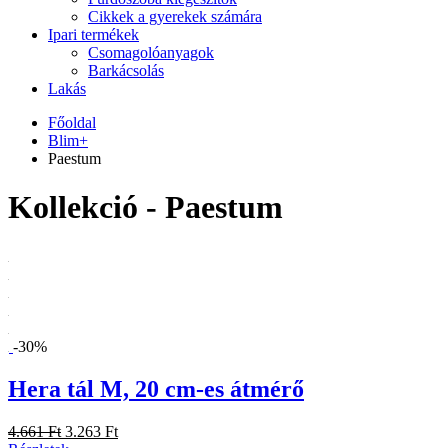
Cikkek a gyerekek számára
Ipari termékek
Csomagolóanyagok
Barkácsolás
Lakás
Főoldal
Blim+
Paestum
Kollekció - Paestum
-30%
Hera tál M, 20 cm-es átmérő
4.661 Ft
3.263 Ft