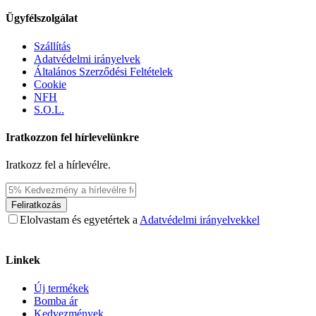
Ügyfélszolgálat
Szállítás
Adatvédelmi irányelvek
Általános Szerződési Feltételek
Cookie
NFH
S.O.L.
Iratkozzon fel hírlevelünkre
Iratkozz fel a hírlevélre.
Feliratkozás
Elolvastam és egyetértek a
Adatvédelmi irányelvekkel
Linkek
Új termékek
Bomba ár
Kedvezmények